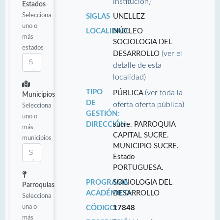
institución)
Estados
Selecciona
SIGLAS
UNELLEZ
uno o
LOCALIDAD:
NÚCLEO
más
SOCIOLOGIA DEL
estados
(ver el
DESARROLLO
detalle de esta
localidad)
TIPO
(ver toda la
PÚBLICA
Municipios
DE
oferta oferta pública)
Selecciona
GESTIÓN:
uno o
DIRECCIÓN:
sucre. PARROQUIA
más
CAPITAL SUCRE.
municipios
MUNICIPIO SUCRE.
Estado
PORTUGUESA.
PROGRAMA
SOCIOLOGIA DEL
Parroquias
ACADÉMICO:
DESARROLLO
Selecciona
una o
CÓDIGO:
17848
más