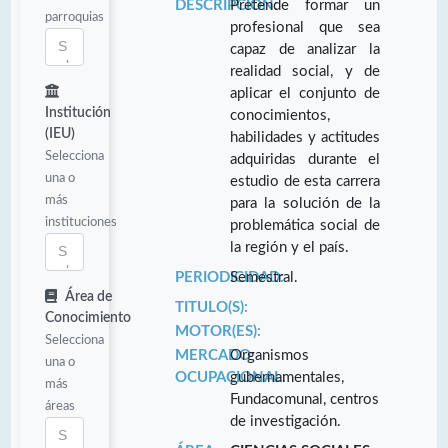
DESCRIPCIÓN:
Pretende formar un
parroquias
profesional que sea
capaz de analizar la
realidad social, y de
aplicar el conjunto de
Institución
conocimientos,
(IEU)
habilidades y actitudes
Selecciona
adquiridas durante el
una o
estudio de esta carrera
más
para la solución de la
instituciones
problemática social de
la región y el país.
PERIODICIDAD:
Semestral.
Área de
TITULO(S):
Conocimiento
MOTOR(ES):
Selecciona
MERCADO
Organismos
una o
OCUPACIONAL:
gubernamentales,
más
Fundacomunal, centros
áreas
de investigación.