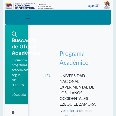
Buscador
de Oferta
Académica
Programa
Encuentra
Académico
programas
académicos
según
IEU:
UNIVERSIDAD
tus
NACIONAL
criterios
EXPERIMENTAL DE
de
LOS LLANOS
búsqueda
OCCIDENTALES
EZEQUIEL ZAMORA
(ver oferta de esta