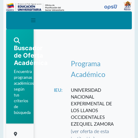
Buscador
de Oferta
Académica
Programa
Encuentra
Académico
programas
académicos
según
IEU:
UNIVERSIDAD
tus
NACIONAL
criterios
EXPERIMENTAL DE
de
LOS LLANOS
búsqueda
OCCIDENTALES
EZEQUIEL ZAMORA
(ver oferta de esta