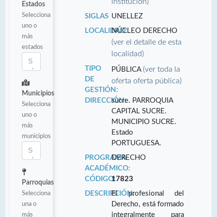
institución)
Estados
Selecciona
SIGLAS
UNELLEZ
uno o
LOCALIDAD:
NÚCLEO DERECHO
más
(ver el detalle de esta
estados
localidad)
TIPO
(ver toda la
PÚBLICA
DE
oferta oferta pública)
GESTIÓN:
Municipios
DIRECCIÓN:
sucre. PARROQUIA
Selecciona
CAPITAL SUCRE.
uno o
MUNICIPIO SUCRE.
más
Estado
municipios
PORTUGUESA.
PROGRAMA
DERECHO
ACADÉMICO:
CÓDIGO:
17823
Parroquias
Selecciona
DESCRIPCIÓN:
El profesional del
una o
Derecho, está formado
más
integralmente para