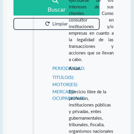
ejecutante de los
intereses de sus
Buscar
clientes. Como
consultor en
Limpiar
instituciones y/o
empresas en cuanto a
la legalidad de las
transacciones y
acciones que se llevan
a cabo.
PERIODICIDAD:
Anual.
TITULO(S):
MOTOR(ES):
MERCADO
Ejercicio libre de la
OCUPACIONAL:
profesión,
instituciones públicas
y privadas, entes
gubernamentales,
tribunales, fiscalía,
organismos nacionales