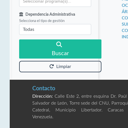
OC
ÁR
Dependencia Administrativa
CO
Selecciona el tipo de gestión
SU
CO
IN
Buscar
Limpiar
Contacto
Dirección:
Calle Este 2, entre esquina Dr. Paúl
Salvador de León, Torre sede del CNU, Parroqu
Catedral, Municipio Libertador. Caracas
Venezuela.