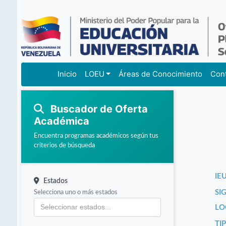
Inicio
LOEU
Áreas de Conocimiento
Con
Buscador de Oferta
Académica
Encuentra programas académicos según tus
criterios de búsqueda
IEU
Estados
Selecciona uno o más estados
SI
LO
TI