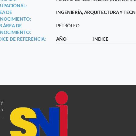
UPACIONAL:
EA DE
INGENIERÍA, ARQUITECTURA Y TEC
NOCIMIENTO:
B ÁREA DE
PETRÓLEO
NOCIMIENTO:
DICE DE REFERENCIA:
AÑO
INDICE
 y
ia
 -