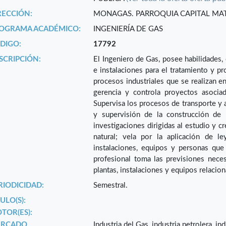
RECCIÓN:
MONAGAS. PARROQUIA CAPITAL MAT
OGRAMA ACADÉMICO:
INGENIERÍA DE GAS
DIGO:
17792
SCRIPCIÓN:
El Ingeniero de Gas, posee habilidades, 
e instalaciones para el tratamiento y pr
procesos industriales que se realizan en 
gerencia y controla proyectos asociad
Supervisa los procesos de transporte y 
y supervisión de la construcción de
investigaciones dirigidas al estudio y c
natural; vela por la aplicación de l
instalaciones, equipos y personas que
profesional toma las previsiones neces
plantas, instalaciones y equipos relacio
RIODICIDAD:
Semestral.
ULO(S):
TOR(ES):
RCADO
Industria del Gas, industria petrolera, in