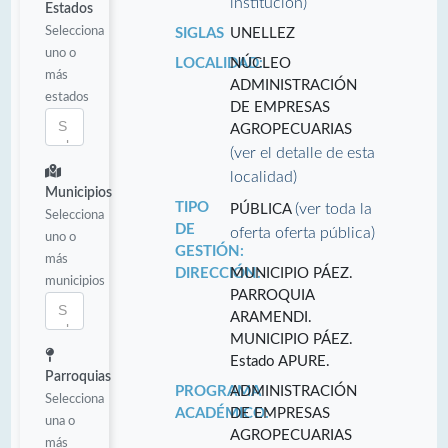
institución)
Estados
Selecciona
SIGLAS
UNELLEZ
uno o
LOCALIDAD:
NÚCLEO
más
ADMINISTRACIÓN
estados
DE EMPRESAS
AGROPECUARIAS
(ver el detalle de esta
localidad)
Municipios
TIPO
(ver toda la
PÚBLICA
Selecciona
DE
oferta oferta pública)
uno o
GESTIÓN:
más
DIRECCIÓN:
MUNICIPIO PÁEZ.
municipios
PARROQUIA
ARAMENDI.
MUNICIPIO PÁEZ.
Estado APURE.
Parroquias
PROGRAMA
ADMINISTRACIÓN
Selecciona
ACADÉMICO:
DE EMPRESAS
una o
AGROPECUARIAS
más