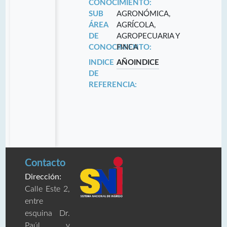
CONOCIMIENTO:
SUB
AGRONÓMICA,
ÁREA
AGRÍCOLA,
DE
AGROPECUARIA Y
CONOCIMIENTO:
FINCA
INDICE
AÑO
INDICE
DE
REFERENCIA:
Contacto
Dirección:
Calle Este 2,
entre
esquina Dr.
Paúl y