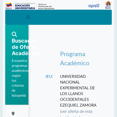
Buscador
de Oferta
Académica
Programa
Encuentra
Académico
programas
académicos
según
IEU:
UNIVERSIDAD
tus
NACIONAL
criterios
EXPERIMENTAL DE
de
LOS LLANOS
búsqueda
OCCIDENTALES
EZEQUIEL ZAMORA
(ver oferta de esta