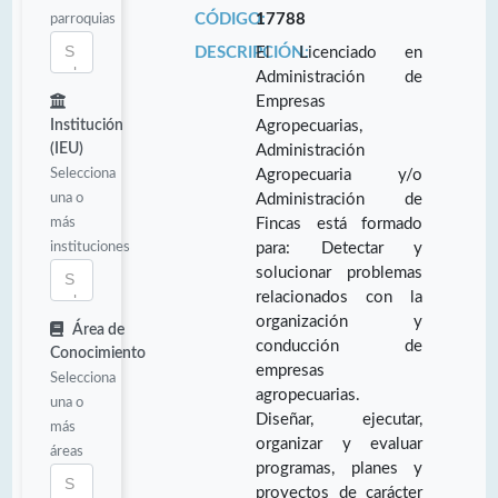
parroquias
CÓDIGO:
17788
DESCRIPCIÓN:
El Licenciado en
Administración de
Empresas
Institución
Agropecuarias,
(IEU)
Administración
Selecciona
Agropecuaria y/o
una o
Administración de
más
Fincas está formado
instituciones
para: Detectar y
solucionar problemas
relacionados con la
organización y
Área de
conducción de
Conocimiento
empresas
Selecciona
agropecuarias.
una o
Diseñar, ejecutar,
más
organizar y evaluar
áreas
programas, planes y
proyectos de carácter