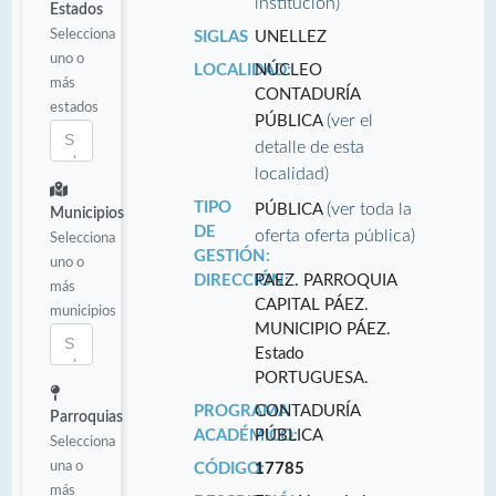
institución)
Estados
Selecciona
SIGLAS
UNELLEZ
uno o
LOCALIDAD:
NÚCLEO
más
CONTADURÍA
estados
(ver el
PÚBLICA
detalle de esta
localidad)
TIPO
(ver toda la
PÚBLICA
Municipios
DE
oferta oferta pública)
Selecciona
GESTIÓN:
uno o
DIRECCIÓN:
PAEZ. PARROQUIA
más
CAPITAL PÁEZ.
municipios
MUNICIPIO PÁEZ.
Estado
PORTUGUESA.
PROGRAMA
CONTADURÍA
Parroquias
ACADÉMICO:
PÚBLICA
Selecciona
una o
CÓDIGO:
17785
más