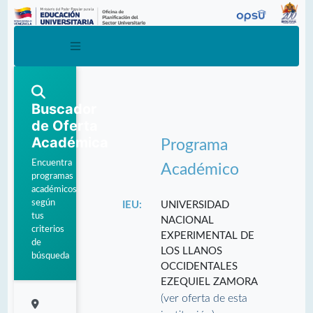
Buscador
de Oferta
Académica
Programa
Encuentra
Académico
programas
académicos
según
IEU:
UNIVERSIDAD
tus
NACIONAL
criterios
EXPERIMENTAL DE
de
LOS LLANOS
búsqueda
OCCIDENTALES
EZEQUIEL ZAMORA
(ver oferta de esta