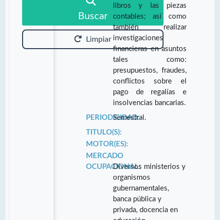
libros y las piezas
Buscar
contables; así como
también realizar
investigaciones
Limpiar
financieras en asuntos
tales como:
presupuestos, fraudes,
conflictos sobre el
pago de regalías e
insolvencias bancarias.
PERIODICIDAD:
Semestral.
TITULO(S):
MOTOR(ES):
MERCADO
OCUPACIONAL:
Diversos ministerios y
organismos
gubernamentales,
banca pública y
privada, docencia en