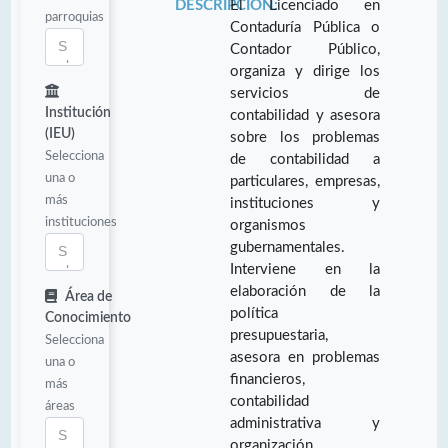
DESCRIPCIÓN:
El Licenciado en
parroquias
Contaduría Pública o
Contador Público,
organiza y dirige los
servicios de
Institución
contabilidad y asesora
(IEU)
sobre los problemas
Selecciona
de contabilidad a
una o
particulares, empresas,
más
instituciones y
instituciones
organismos
gubernamentales.
Interviene en la
elaboración de la
Área de
política
Conocimiento
presupuestaria,
Selecciona
asesora en problemas
una o
financieros,
más
contabilidad
áreas
administrativa y
organización.