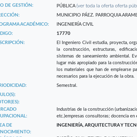
PO DE GESTIÓN:
(ver toda la oferta oferta púb
PÚBLICA
RECCIÓN:
MUNICIPIO PÁEZ. PARROQUIA ARAMEN
OGRAMA ACADÉMICO:
INGENIERÍA CIVIL
DIGO:
17770
SCRIPCIÓN:
El Ingeniero Civil estudia, proyecta, or
la construcción, estructuras, edifica
sistemas de saneamiento ambiental. Eva
lugar más apropiado para la construcción
los materiales que han de emplearse par
necesarios para la ejecución de la obra.
RIODICIDAD:
Semestral.
ULO(S):
TOR(ES):
RCADO
Industrias de la construcción (urbanizacio
UPACIONAL:
etc.)empresas consultoras; docencia en e
EA DE
INGENIERÍA, ARQUITECTURA Y TEC
NOCIMIENTO: