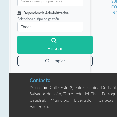
SU
CO
IN
Dependencia Administrativa
Selecciona el tipo de gestión
Buscar
Limpiar
Contacto
Dirección:
Calle Este 2, entre esquina Dr. Paúl
Salvador de León, Torre sede del CNU, Parroqu
Catedral, Municipio Libertador. Caracas
Venezuela.