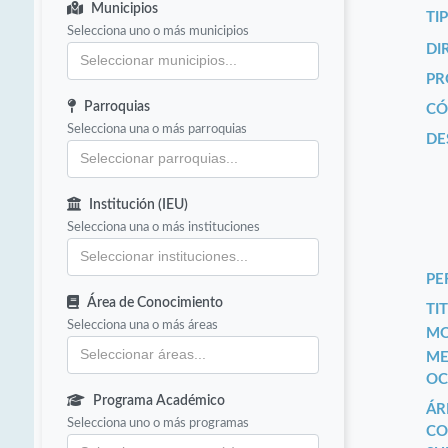
Municipios
TI
Selecciona uno o más municipios
DI
PR
Parroquias
CÓ
Selecciona una o más parroquias
DE
Institución (IEU)
Selecciona una o más instituciones
PE
Área de Conocimiento
TIT
Selecciona una o más áreas
MO
ME
OC
Programa Académico
ÁR
Selecciona uno o más programas
CO