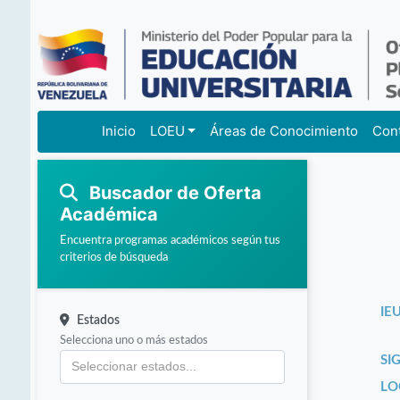
Inicio
LOEU
Áreas de Conocimiento
Con
Buscador de Oferta
Académica
Encuentra programas académicos según tus
criterios de búsqueda
IEU
Estados
Selecciona uno o más estados
SI
LO