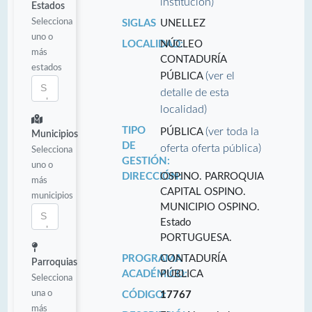
institución)
Estados
Selecciona
SIGLAS
UNELLEZ
uno o
LOCALIDAD:
NÚCLEO
más
CONTADURÍA
estados
(ver el
PÚBLICA
detalle de esta
localidad)
TIPO
(ver toda la
PÚBLICA
Municipios
DE
oferta oferta pública)
Selecciona
GESTIÓN:
uno o
DIRECCIÓN:
OSPINO. PARROQUIA
más
CAPITAL OSPINO.
municipios
MUNICIPIO OSPINO.
Estado
PORTUGUESA.
PROGRAMA
CONTADURÍA
Parroquias
ACADÉMICO:
PÚBLICA
Selecciona
una o
CÓDIGO:
17767
más