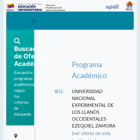
Buscador
de Oferta
Académica
Programa
Encuentra
Académico
programas
académicos
según
IEU:
UNIVERSIDAD
tus
NACIONAL
criterios
EXPERIMENTAL DE
de
LOS LLANOS
búsqueda
OCCIDENTALES
EZEQUIEL ZAMORA
(ver oferta de esta