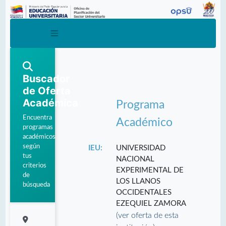
Buscador
de Oferta
Académica
Programa
Encuentra
Académico
programas
académicos
según
IEU:
UNIVERSIDAD
tus
NACIONAL
criterios
EXPERIMENTAL DE
de
LOS LLANOS
búsqueda
OCCIDENTALES
EZEQUIEL ZAMORA
(ver oferta de esta