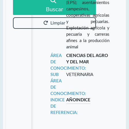
(EPS); asentamientos
Buscar
campesinos,
cooperativas agrícolas
y pecuarias.
Limpiar
Explotación agrícola y
pecuaria y carreras
afines a la producción
animal
ÁREA
CIENCIAS DEL AGRO
DE
Y DEL MAR
CONOCIMIENTO:
SUB
VETERINARIA
ÁREA
DE
CONOCIMIENTO:
INDICE
AÑO
INDICE
DE
REFERENCIA: