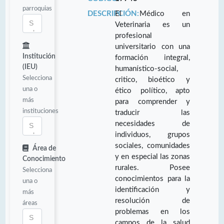
parroquias
DESCRIPCIÓN:
El Médico en
Veterinaria es un
profesional
universitario con una
Institución
formación integral,
(IEU)
humanístico-social,
Selecciona
critico, bioético y
una o
ético político, apto
más
para comprender y
instituciones
traducir las
necesidades de
individuos, grupos
sociales, comunidades
Área de
y en especial las zonas
Conocimiento
rurales. Posee
Selecciona
conocimientos para la
una o
identificación y
más
resolución de
áreas
problemas en los
campos de la salud