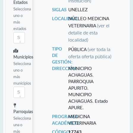
institución)
Estados
Selecciona
SIGLAS
UNELLEZ
uno o
LOCALIDAD:
NÚCLEO MEDICINA
más
(ver el
VETERINARIA
estados
detalle de esta
localidad)
TIPO
(ver toda la
PÚBLICA
DE
oferta oferta pública)
Municipios
GESTIÓN:
Selecciona
DIRECCIÓN:
MUNICIPIO
uno o
ACHAGUAS.
más
PARROQUIA
municipios
APURITO.
MUNICIPIO
ACHAGUAS. Estado
APURE.
Parroquias
PROGRAMA
MEDICINA
Selecciona
ACADÉMICO:
VETERINARIA
una o
más
CÓDIGO:
17743