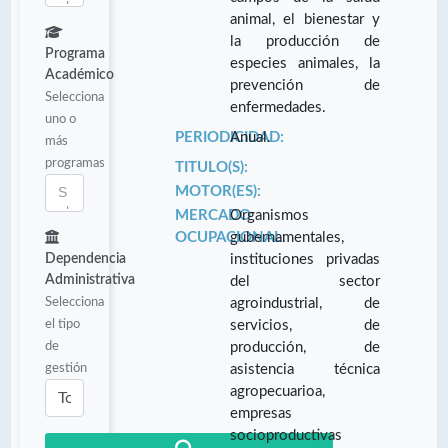
animal, el bienestar y
la producción de
Programa
especies animales, la
Académico
prevención de
Selecciona
enfermedades.
uno o
PERIODICIDAD:
Anual.
más
programas
TITULO(S):
MOTOR(ES):
MERCADO
Organismos
OCUPACIONAL:
gubernamentales,
Dependencia
instituciones privadas
Administrativa
del sector
Selecciona
agroindustrial, de
el tipo
servicios, de
de
producción, de
gestión
asistencia técnica
agropecuarioa,
empresas
socioproductivas