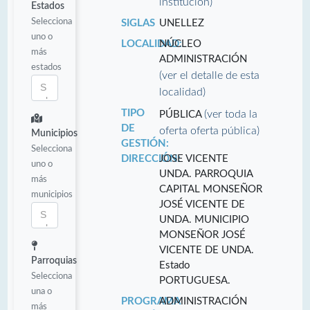
institución)
Estados
Selecciona
SIGLAS
UNELLEZ
uno o
LOCALIDAD:
NÚCLEO
más
ADMINISTRACIÓN
estados
(ver el detalle de esta
localidad)
TIPO
(ver toda la
PÚBLICA
DE
oferta oferta pública)
Municipios
GESTIÓN:
Selecciona
DIRECCIÓN:
JOSE VICENTE
uno o
UNDA. PARROQUIA
más
CAPITAL MONSEÑOR
municipios
JOSÉ VICENTE DE
UNDA. MUNICIPIO
MONSEÑOR JOSÉ
VICENTE DE UNDA.
Parroquias
Estado
Selecciona
PORTUGUESA.
una o
PROGRAMA
ADMINISTRACIÓN
más