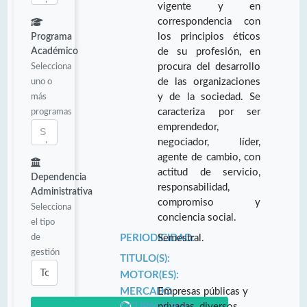
vigente y en
correspondencia con
los principios éticos
Programa
Académico
de su profesión, en
Selecciona
procura del desarrollo
uno o
de las organizaciones
más
y de la sociedad. Se
programas
caracteriza por ser
emprendedor,
negociador, líder,
agente de cambio, con
actitud de servicio,
Dependencia
responsabilidad,
Administrativa
compromiso y
Selecciona
conciencia social.
el tipo
de
PERIODICIDAD:
Semestral.
gestión
TITULO(S):
MOTOR(ES):
MERCADO
Empresas públicas y
OCUPACIONAL:
privadas, diversos