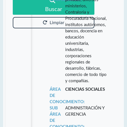
ministerios,
Buscar
Contraloría y
Procuraduría Nacional,
Limpiar
institutos autónomos,
bancos, docencia en
educación
universitaria,
industrias,
corporaciones
regionales de
desarrollo, fábricas,
comercio de todo tipo
y compañías.
ÁREA
CIENCIAS SOCIALES
DE
CONOCIMIENTO:
SUB
ADMINISTRACIÓN Y
ÁREA
GERENCIA
DE
CONOCIMIENTO: