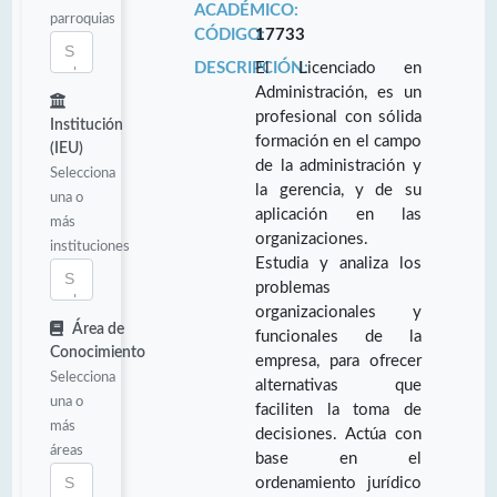
ACADÉMICO:
parroquias
CÓDIGO:
17733
DESCRIPCIÓN:
El Licenciado en
Administración, es un
profesional con sólida
Institución
formación en el campo
(IEU)
de la administración y
Selecciona
la gerencia, y de su
una o
aplicación en las
más
organizaciones.
instituciones
Estudia y analiza los
problemas
organizacionales y
Área de
funcionales de la
Conocimiento
empresa, para ofrecer
Selecciona
alternativas que
una o
faciliten la toma de
más
decisiones. Actúa con
áreas
base en el
ordenamiento jurídico