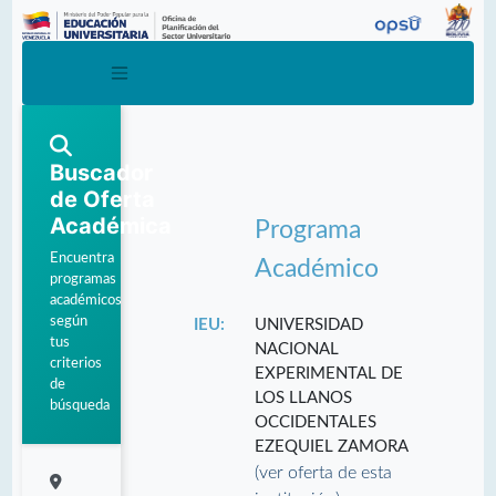
Buscador
de Oferta
Académica
Programa
Encuentra
Académico
programas
académicos
según
IEU:
UNIVERSIDAD
tus
NACIONAL
criterios
EXPERIMENTAL DE
de
LOS LLANOS
búsqueda
OCCIDENTALES
EZEQUIEL ZAMORA
(ver oferta de esta