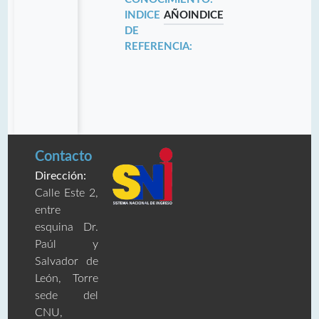
INDICE
AÑO
INDICE
DE
REFERENCIA:
Contacto
Dirección:
Calle Este 2,
entre
esquina Dr.
Paúl y
Salvador de
León, Torre
sede del
CNU,