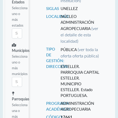
institución)
Estados
Selecciona
SIGLAS
UNELLEZ
uno o
LOCALIDAD:
NÚCLEO
más
ADMINISTRACIÓN
estados
(ver
AGROPECUARIA
el detalle de esta
localidad)
TIPO
(ver toda la
PÚBLICA
Municipios
DE
oferta oferta pública)
Selecciona
GESTIÓN:
uno o
DIRECCIÓN:
ESTELLER.
más
PARROQUIA CAPITAL
municipios
ESTELLER.
MUNICIPIO
ESTELLER. Estado
PORTUGUESA.
Parroquias
PROGRAMA
ADMINISTRACIÓN
Selecciona
ACADÉMICO:
AGROPECUARIA
una o
más
CÓDIGO:
17661