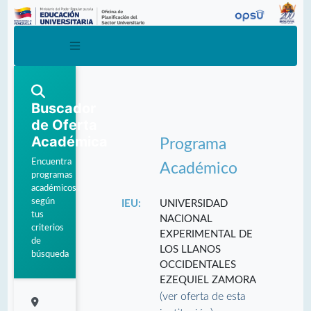
Buscador
de Oferta
Académica
Programa
Encuentra
Académico
programas
académicos
según
IEU:
UNIVERSIDAD
tus
NACIONAL
criterios
EXPERIMENTAL DE
de
LOS LLANOS
búsqueda
OCCIDENTALES
EZEQUIEL ZAMORA
(ver oferta de esta