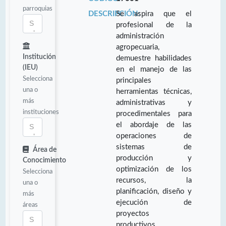
parroquias
DESCRIPCIÓN:
Se aspira que el
profesional de la
administración
agropecuaria,
Institución
demuestre habilidades
(IEU)
en el manejo de las
Selecciona
principales
una o
herramientas técnicas,
más
administrativas y
instituciones
procedimentales para
el abordaje de las
operaciones de
sistemas de
Área de
producción y
Conocimiento
optimización de los
Selecciona
recursos, la
una o
planificación, diseño y
más
ejecución de
áreas
proyectos
productivos,