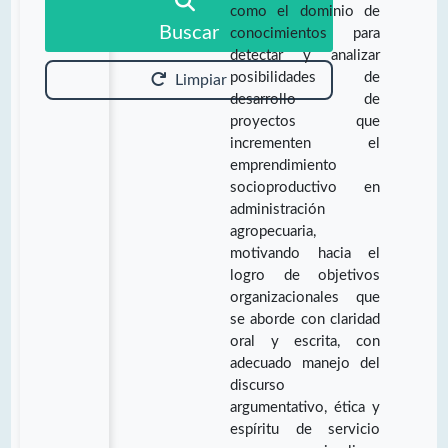
como el dominio de
Buscar
conocimientos para
detectar y analizar
posibilidades de
Limpiar
desarrollo de
proyectos que
incrementen el
emprendimiento
socioproductivo en
administración
agropecuaria,
motivando hacia el
logro de objetivos
organizacionales que
se aborde con claridad
oral y escrita, con
adecuado manejo del
discurso
argumentativo, ética y
espíritu de servicio