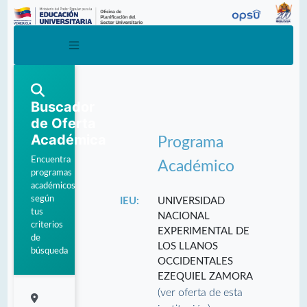
Buscador
de Oferta
Académica
Programa
Encuentra
Académico
programas
académicos
según
IEU:
UNIVERSIDAD
tus
NACIONAL
criterios
EXPERIMENTAL DE
de
LOS LLANOS
búsqueda
OCCIDENTALES
EZEQUIEL ZAMORA
(ver oferta de esta