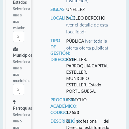
institución)
Estados
Selecciona
SIGLAS
UNELLEZ
uno o
LOCALIDAD:
NÚCLEO DERECHO
más
(ver el detalle de esta
estados
localidad)
TIPO
(ver toda la
PÚBLICA
DE
oferta oferta pública)
GESTIÓN:
Municipios
DIRECCIÓN:
ESTELLER.
Selecciona
PARROQUIA CAPITAL
uno o
ESTELLER.
más
MUNICIPIO
municipios
ESTELLER. Estado
PORTUGUESA.
PROGRAMA
DERECHO
ACADÉMICO:
Parroquias
CÓDIGO:
17653
Selecciona
una o
DESCRIPCIÓN:
El profesional del
más
Derecho, está formado