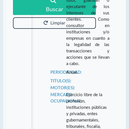
tutor, guardián o
ejecutante de los
Buscar
intereses de sus
clientes. Como
Limpiar
consultor en
instituciones y/o
empresas en cuanto a
la legalidad de las
transacciones y
acciones que se llevan
a cabo.
PERIODICIDAD:
Anual.
TITULO(S):
MOTOR(ES):
MERCADO
Ejercicio libre de la
OCUPACIONAL:
profesión,
instituciones públicas
y privadas, entes
gubernamentales,
tribunales, fiscalía,