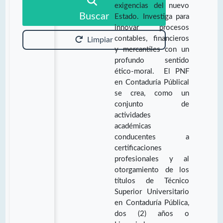
exigencias del nuevo
Buscar
Estado. Investiga para
innovar procesos
contables, financieros
Limpiar
y mercantiles con un
profundo sentido
ético-moral. El PNF
en Contaduría Públical
se crea, como un
conjunto de
actividades
académicas
conducentes a
certificaciones
profesionales y al
otorgamiento de los
títulos de Técnico
Superior Universitario
en Contaduría Pública,
dos (2) años o