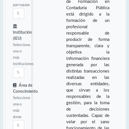
de Formación en
parroquias
Contaduría Pública
está dirigido a la
formación de un
profesional
Institución
responsable de
(IEU)
producir de forma
Selecciona
transparente, clara y
una o
objetiva la
más
información financiera
instituciones
generada por las
distintas transacciones
realizadas en las
diversas entidades,
Área de
que sirvan a los
Conocimiento
responsables de la
Selecciona
gestión, para la toma
una o
de decisiones
más
sustentadas. Capaz de
áreas
velar por el sano
funcionamiento de las