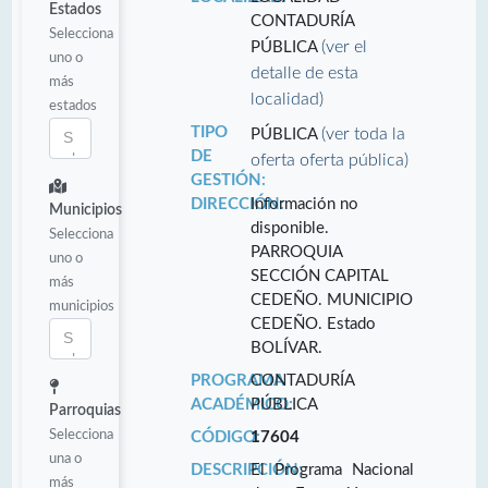
Estados
CONTADURÍA
Selecciona
(ver el
PÚBLICA
uno o
detalle de esta
más
localidad)
estados
TIPO
(ver toda la
PÚBLICA
DE
oferta oferta pública)
GESTIÓN:
DIRECCIÓN:
Información no
Municipios
disponible.
Selecciona
PARROQUIA
uno o
SECCIÓN CAPITAL
más
CEDEÑO. MUNICIPIO
municipios
CEDEÑO. Estado
BOLÍVAR.
PROGRAMA
CONTADURÍA
ACADÉMICO:
PÚBLICA
Parroquias
Selecciona
CÓDIGO:
17604
una o
DESCRIPCIÓN:
El Programa Nacional
más