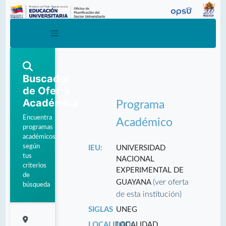
Buscador
de Oferta
Académica
Programa
Encuentra
Académico
programas
académicos
según
IEU:
UNIVERSIDAD
tus
NACIONAL
criterios
EXPERIMENTAL DE
de
(ver oferta
GUAYANA
búsqueda
de esta institución)
SIGLAS
UNEG
LOCALIDAD:
LOCALIDAD