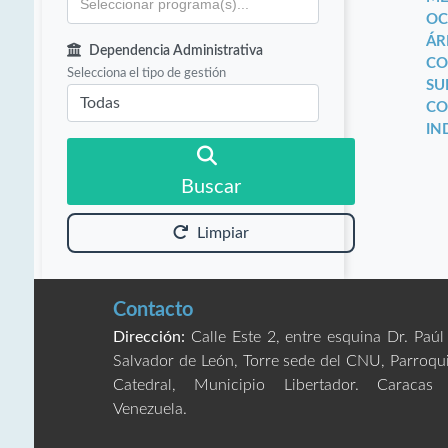
OC
ÁR
Dependencia Administrativa
CO
Selecciona el tipo de gestión
SU
CO
IN
Buscar
Limpiar
Contacto
Dirección:
Calle Este 2, entre esquina Dr. Paúl
Salvador de León, Torre sede del CNU, Parroqu
Catedral, Municipio Libertador. Caracas
Venezuela.