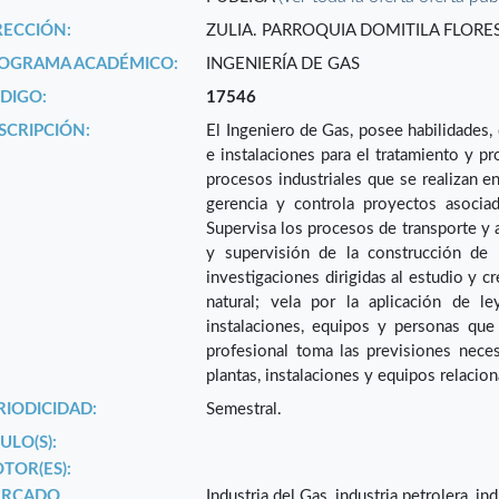
RECCIÓN:
ZULIA. PARROQUIA DOMITILA FLORES
OGRAMA ACADÉMICO:
INGENIERÍA DE GAS
DIGO:
17546
SCRIPCIÓN:
El Ingeniero de Gas, posee habilidades, 
e instalaciones para el tratamiento y pr
procesos industriales que se realizan en 
gerencia y controla proyectos asociad
Supervisa los procesos de transporte y 
y supervisión de la construcción de
investigaciones dirigidas al estudio y c
natural; vela por la aplicación de l
instalaciones, equipos y personas que
profesional toma las previsiones neces
plantas, instalaciones y equipos relacio
RIODICIDAD:
Semestral.
ULO(S):
TOR(ES):
RCADO
Industria del Gas, industria petrolera, in