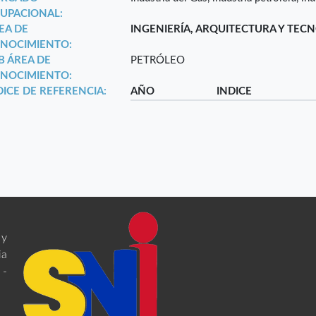
UPACIONAL:
EA DE
INGENIERÍA, ARQUITECTURA Y TEC
NOCIMIENTO:
B ÁREA DE
PETRÓLEO
NOCIMIENTO:
DICE DE REFERENCIA:
AÑO
INDICE
 y
ia
 -