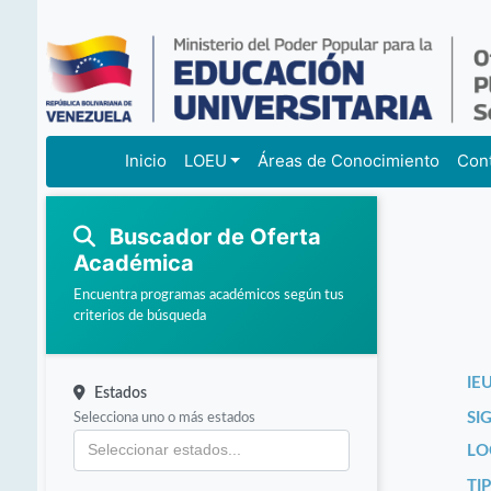
Inicio
LOEU
Áreas de Conocimiento
Con
Buscador de Oferta
Académica
Encuentra programas académicos según tus
criterios de búsqueda
IEU
Estados
Selecciona uno o más estados
SI
LO
TI