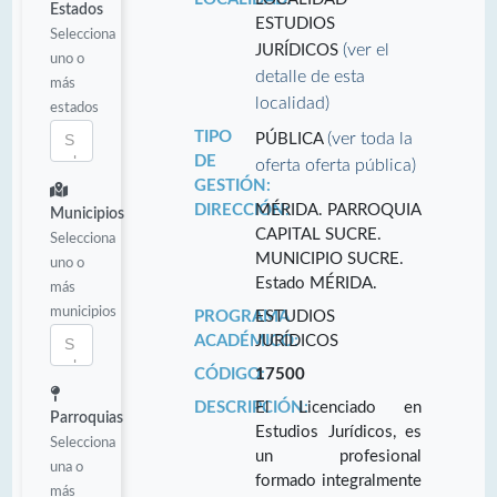
Estados
ESTUDIOS
Selecciona
(ver el
JURÍDICOS
uno o
detalle de esta
más
localidad)
estados
TIPO
(ver toda la
PÚBLICA
DE
oferta oferta pública)
GESTIÓN:
DIRECCIÓN:
MÉRIDA. PARROQUIA
Municipios
CAPITAL SUCRE.
Selecciona
MUNICIPIO SUCRE.
uno o
Estado MÉRIDA.
más
municipios
PROGRAMA
ESTUDIOS
ACADÉMICO:
JURÍDICOS
CÓDIGO:
17500
DESCRIPCIÓN:
El Licenciado en
Parroquias
Estudios Jurídicos, es
Selecciona
un profesional
una o
formado integralmente
más