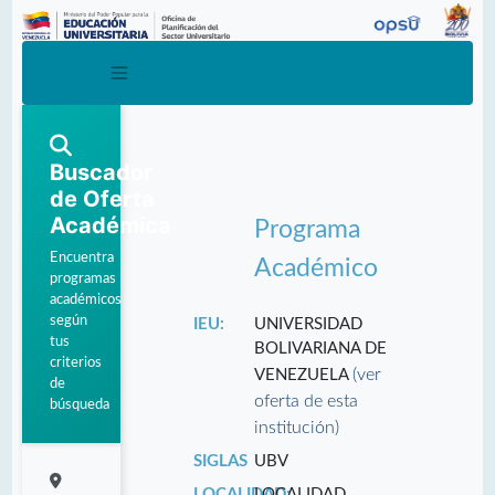
Buscador
de Oferta
Académica
Programa
Encuentra
Académico
programas
académicos
según
IEU:
UNIVERSIDAD
tus
BOLIVARIANA DE
criterios
(ver
VENEZUELA
de
oferta de esta
búsqueda
institución)
SIGLAS
UBV
LOCALIDAD:
LOCALIDAD