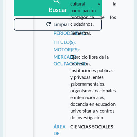
cultural y la
Buscar
participación
protagónica de los
ciudadanos.
Limpiar
PERIODICIDAD:
Semestral.
TITULO(S):
MOTOR(ES):
MERCADO
Ejercicio libre de la
OCUPACIONAL:
profesión,
instituciones públicas
y privadas, entes
gubernamentales,
organismos nacionales
e internacionales,
docencia en educación
universitaria y centros
de investigación.
ÁREA
CIENCIAS SOCIALES
DE