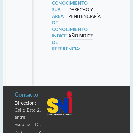
CONOCIMIENTO:
SUB
DERECHO Y
ÁREA
PENITENCIARÍA
DE
CONOCIMIENTO:
INDICE
AÑO
INDICE
DE
REFERENCIA:
Contacto
Dirección:
Calle Este 2,
entre
esquina Dr.
Paúl y