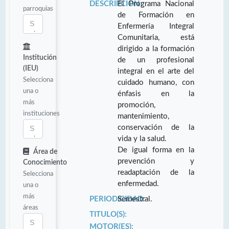
DESCRIPCIÓN:
El Programa Nacional
parroquias
de Formación en
Enfermería Integral
Comunitaria, está
dirigido a la formación
Institución
de un profesional
(IEU)
integral en el arte del
Selecciona
cuidado humano, con
una o
énfasis en la
más
promoción,
instituciones
mantenimiento,
conservación de la
vida y la salud.
De igual forma en la
Área de
prevención y
Conocimiento
readaptación de la
Selecciona
enfermedad.
una o
más
PERIODICIDAD:
Semestral.
áreas
TITULO(S):
MOTOR(ES):