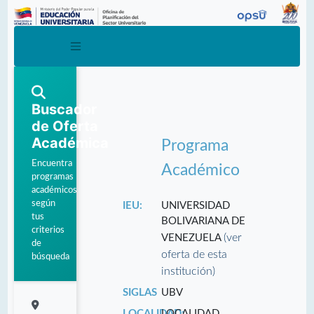
Buscador
de Oferta
Académica
Programa
Encuentra
Académico
programas
académicos
según
IEU:
UNIVERSIDAD
tus
BOLIVARIANA DE
criterios
(ver
VENEZUELA
de
oferta de esta
búsqueda
institución)
SIGLAS
UBV
LOCALIDAD:
LOCALIDAD