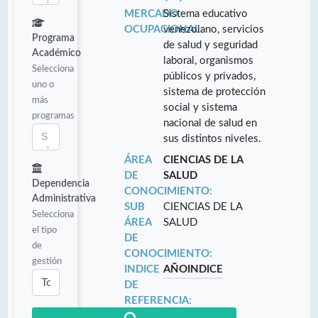
MERCADO
Sistema educativo
OCUPACIONAL:
venezolano, servicios
Programa
de salud y seguridad
Académico
laboral, organismos
Selecciona
públicos y privados,
uno o
sistema de protección
más
social y sistema
programas
nacional de salud en
sus distintos niveles.
ÁREA
CIENCIAS DE LA
DE
SALUD
Dependencia
CONOCIMIENTO:
Administrativa
SUB
CIENCIAS DE LA
Selecciona
ÁREA
SALUD
el tipo
DE
de
CONOCIMIENTO:
gestión
INDICE
AÑO
INDICE
DE
REFERENCIA: