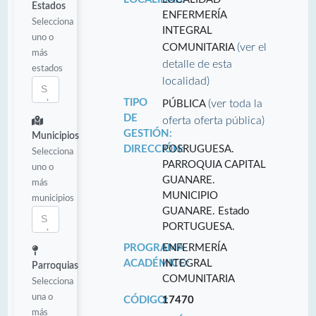
Estados
ENFERMERÍA
Selecciona
INTEGRAL
uno o
(ver el
COMUNITARIA
más
detalle de esta
estados
localidad)
TIPO
(ver toda la
PÚBLICA
DE
oferta oferta pública)
GESTIÓN:
Municipios
DIRECCIÓN:
POSRUGUESA.
Selecciona
PARROQUIA CAPITAL
uno o
GUANARE.
más
MUNICIPIO
municipios
GUANARE. Estado
PORTUGUESA.
PROGRAMA
ENFERMERÍA
ACADÉMICO:
INTEGRAL
Parroquias
COMUNITARIA
Selecciona
una o
CÓDIGO:
17470
más