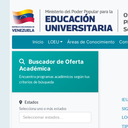
Inicio
LOEU
Áreas de Conocimiento
Con
Buscador de Oferta
Académica
Encuentra programas académicos según tus
criterios de búsqueda
IEU
Estados
Selecciona uno o más estados
SI
LO
TI