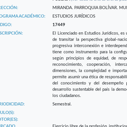
RECCIÓN:
MIRANDA. PARROQUIA BOLÍVAR. MUN
OGRAMA ACADÉMICO:
ESTUDIOS JURÍDICOS
DIGO:
17449
SCRIPCIÓN:
El Licenciado en Estudios Jurídicos, es
de transitar la perspectiva global-naci
progresiva interconexión e interdepend
tiene como instrumento para la configu
según principios de equidad, de respe
reconocimiento, cooperación, inte
dimensiones, la complejidad e importan
permite asumir una ética de responsabili
del conocimiento y del desempeño pr
desarrollo sustentable del país la democ
los ciudadanos.
RIODICIDAD:
Semestral.
ULO(S):
TOR(ES):
RCADO
Ejercicio libre de la profesión, instituc