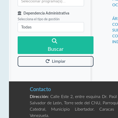
OC
Dependencia Administrativa
ÁR
Selecciona el tipo de gestión
CO
SU
CO
IN
Buscar
Limpiar
Contacto
Dirección:
Calle Este 2, entre esquina Dr. Paúl
Salvador de León, Torre sede del CNU, Parroqu
Catedral, Municipio Libertador. Caracas
Venezuela.