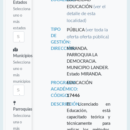
Estados
(ver el
EDUCACIÓN
Selecciona
detalle de esta
uno o
localidad)
más
estados
TIPO
(ver toda la
PÚBLICA
DE
oferta oferta pública)
GESTIÓN:
DIRECCIÓN:
MIRANDA.
PARROQUIA LA
Municipios
DEMOCRACIA.
Selecciona
MUNICIPIO LANDER.
uno o
Estado MIRANDA.
más
municipios
PROGRAMA
EDUCACIÓN
ACADÉMICO:
CÓDIGO:
17446
DESCRIPCIÓN:
El Licenciado en
Parroquias
Educación, está
Selecciona
capacitado teórica y
una o
técnicamente para
más
aplicar los métodos,