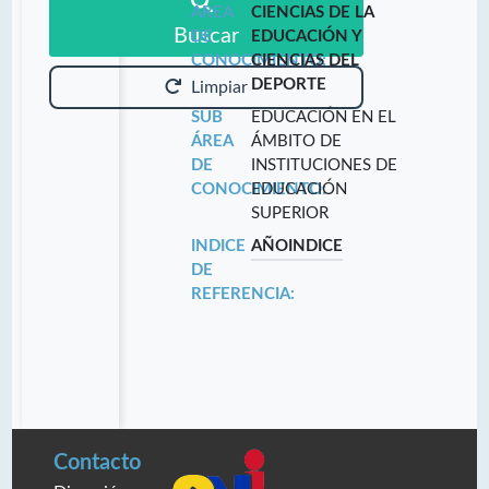
ÁREA
CIENCIAS DE LA
Buscar
DE
EDUCACIÓN Y
CONOCIMIENTO:
CIENCIAS DEL
DEPORTE
Limpiar
SUB
EDUCACIÓN EN EL
ÁREA
ÁMBITO DE
DE
INSTITUCIONES DE
CONOCIMIENTO:
EDUCACIÓN
SUPERIOR
INDICE
AÑO
INDICE
DE
REFERENCIA:
Contacto