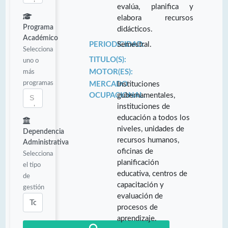
evalúa, planifica y
elabora recursos
Programa
didácticos.
Académico
PERIODICIDAD:
Semestral.
Selecciona
TITULO(S):
uno o
más
MOTOR(ES):
programas
MERCADO
Instituciones
OCUPACIONAL:
gubernamentales,
instituciones de
educación a todos los
niveles, unidades de
Dependencia
recursos humanos,
Administrativa
oficinas de
Selecciona
planificación
el tipo
educativa, centros de
de
capacitación y
gestión
evaluación de
procesos de
aprendizaje.