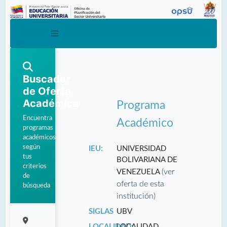
Buscador
de Oferta
Académica
Programa
Encuentra
Académico
programas
académicos
según
IEU:
UNIVERSIDAD
tus
BOLIVARIANA DE
criterios
(ver
VENEZUELA
de
oferta de esta
búsqueda
institución)
SIGLAS
UBV
LOCALIDAD:
LOCALIDAD