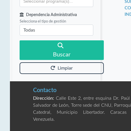
SU
CO
IN
Dependencia Administrativa
Selecciona el tipo de gestión
Buscar
Limpiar
Contacto
Dirección:
Calle Este 2, entre esquina Dr. Paúl
Salvador de León, Torre sede del CNU, Parroqu
Catedral, Municipio Libertador. Caracas
Venezuela.