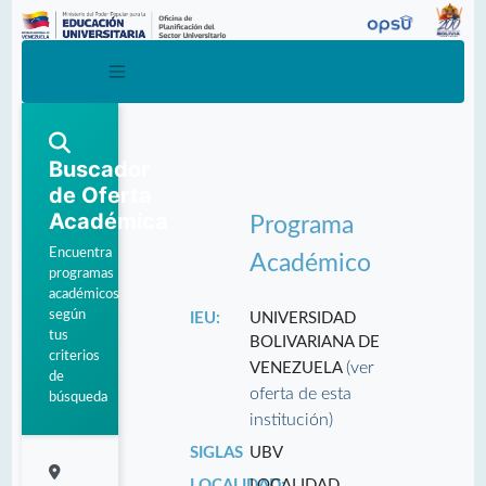
Buscador
de Oferta
Académica
Programa
Encuentra
Académico
programas
académicos
según
IEU:
UNIVERSIDAD
tus
BOLIVARIANA DE
criterios
(ver
VENEZUELA
de
oferta de esta
búsqueda
institución)
SIGLAS
UBV
LOCALIDAD:
LOCALIDAD