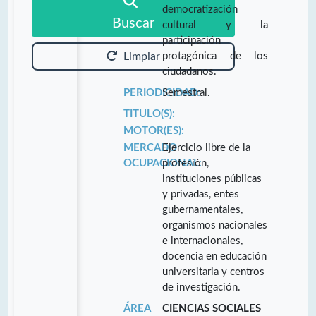
democratización
Buscar
cultural y la
participación
protagónica de los
Limpiar
ciudadanos.
PERIODICIDAD:
Semestral.
TITULO(S):
MOTOR(ES):
MERCADO
Ejercicio libre de la
OCUPACIONAL:
profesión,
instituciones públicas
y privadas, entes
gubernamentales,
organismos nacionales
e internacionales,
docencia en educación
universitaria y centros
de investigación.
ÁREA
CIENCIAS SOCIALES