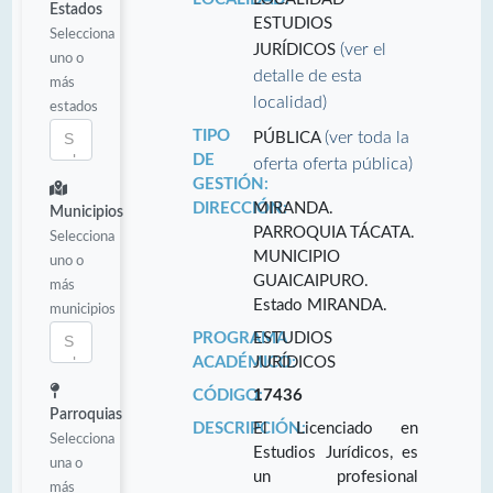
Estados
ESTUDIOS
Selecciona
(ver el
JURÍDICOS
uno o
detalle de esta
más
localidad)
estados
TIPO
(ver toda la
PÚBLICA
DE
oferta oferta pública)
GESTIÓN:
DIRECCIÓN:
MIRANDA.
Municipios
PARROQUIA TÁCATA.
Selecciona
MUNICIPIO
uno o
GUAICAIPURO.
más
Estado MIRANDA.
municipios
PROGRAMA
ESTUDIOS
ACADÉMICO:
JURÍDICOS
CÓDIGO:
17436
Parroquias
DESCRIPCIÓN:
El Licenciado en
Selecciona
Estudios Jurídicos, es
una o
un profesional
más