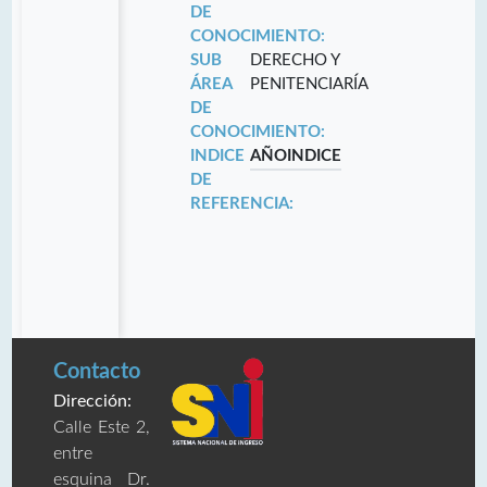
DE
CONOCIMIENTO:
SUB
DERECHO Y
ÁREA
PENITENCIARÍA
DE
CONOCIMIENTO:
INDICE
AÑO
INDICE
DE
REFERENCIA:
Contacto
Dirección:
Calle Este 2,
entre
esquina Dr.