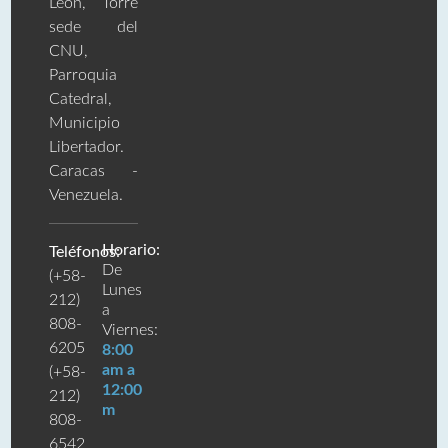
León, Torre
sede del
CNU,
Parroquia
Catedral,
Municipio
Libertador.
Caracas -
Venezuela.
Horario:
Teléfonos:
De
(+58-
Lunes
212)
a
808-
Viernes:
6205
8:00
am a
(+58-
12:00
212)
m
808-
6542