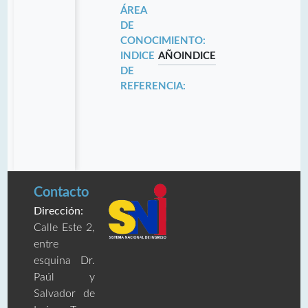
ÁREA
DE
CONOCIMIENTO:
INDICE
AÑO
INDICE
DE
REFERENCIA:
Contacto
Dirección:
Calle Este 2,
entre
esquina Dr.
Paúl y
Salvador de