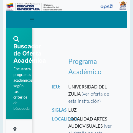
Buscador
de Oferta
Académica
Programa
Encuentra
Académico
programas
académicos
según
IEU:
UNIVERSIDAD DEL
tus
(ver oferta de
ZULIA
criterios
esta institución)
de
búsqueda
SIGLAS
LUZ
LOCALIDAD:
LOCALIDAD ARTES
(ver
AUDIOVISUALES