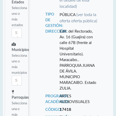
el detalle de esta
Estados
localidad)
Selecciona
uno o
TIPO
(ver toda la
PÚBLICA
más
DE
oferta oferta pública)
estados
GESTIÓN:
DIRECCIÓN:
Edif. del Rectorado,
Av. 16 (Guajira) con
calle 67B (frente al
Hospital
Municipios
Universitario).
Selecciona
Maracaibo..
uno o
PARROQUIA JUANA
más
DE ÁVILA.
municipios
MUNICIPIO
MARACAIBO. Estado
ZULIA.
PROGRAMA
ARTES
Parroquias
ACADÉMICO:
AUDIOVISUALES
Selecciona
una o
CÓDIGO:
17418
más