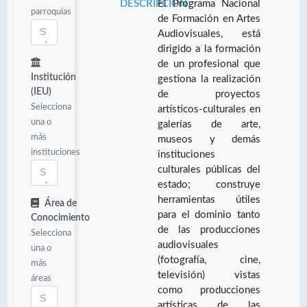
DESCRIPCIÓN:
El Programa Nacional
parroquias
de Formación en Artes
Audiovisuales, está
dirigido a la formación
de un profesional que
Institución
gestiona la realización
(IEU)
de proyectos
Selecciona
artísticos-culturales en
una o
galerías de arte,
más
museos y demás
instituciones
instituciones
culturales públicas del
estado; construye
herramientas útiles
Área de
para el dominio tanto
Conocimiento
de las producciones
Selecciona
audiovisuales
una o
(fotografía, cine,
más
televisión) vistas
áreas
como producciones
artísticas de las