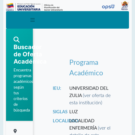
Buscador
de Oferta
Académica
Programa
Encuentra
Académico
programas
académicos
según
IEU:
UNIVERSIDAD DEL
tus
(ver oferta de
ZULIA
criterios
esta institución)
de
búsqueda
SIGLAS
LUZ
LOCALIDAD:
LOCALIDAD
(ver el
ENFERMERÍA