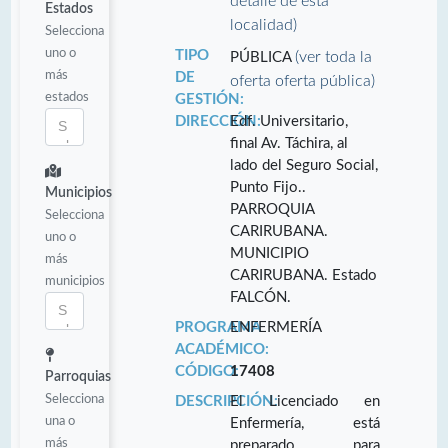
detalle de esta
Estados
localidad)
Selecciona
uno o
TIPO
(ver toda la
PÚBLICA
más
DE
oferta oferta pública)
estados
GESTIÓN:
DIRECCIÓN:
Edf. Universitario,
final Av. Táchira, al
lado del Seguro Social,
Punto Fijo..
Municipios
PARROQUIA
Selecciona
CARIRUBANA.
uno o
MUNICIPIO
más
CARIRUBANA. Estado
municipios
FALCÓN.
PROGRAMA
ENFERMERÍA
ACADÉMICO:
CÓDIGO:
17408
Parroquias
Selecciona
DESCRIPCIÓN:
El Licenciado en
una o
Enfermería, está
más
preparado para