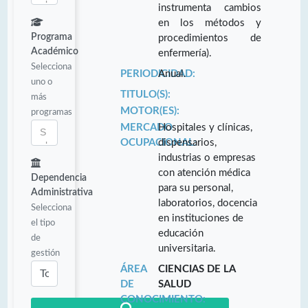
instrumenta cambios
en los métodos y
Programa
procedimientos de
Académico
enfermería).
Selecciona
PERIODICIDAD:
Anual.
uno o
TITULO(S):
más
MOTOR(ES):
programas
MERCADO
Hospitales y clínicas,
OCUPACIONAL:
dispensarios,
industrias o empresas
con atención médica
Dependencia
para su personal,
Administrativa
laboratorios, docencia
Selecciona
en instituciones de
el tipo
educación
de
universitaria.
gestión
ÁREA
CIENCIAS DE LA
DE
SALUD
CONOCIMIENTO: