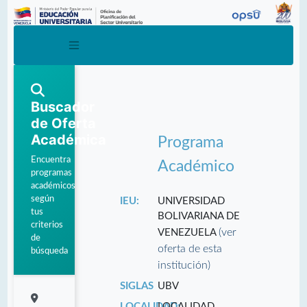
Buscador
de Oferta
Académica
Programa
Encuentra
Académico
programas
académicos
según
IEU:
UNIVERSIDAD
tus
BOLIVARIANA DE
criterios
(ver
VENEZUELA
de
oferta de esta
búsqueda
institución)
SIGLAS
UBV
LOCALIDAD:
LOCALIDAD