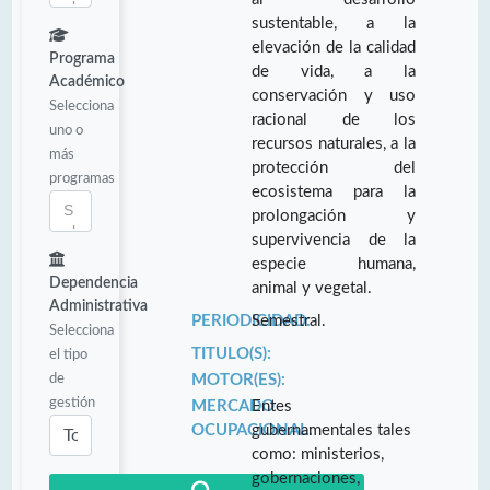
sustentable, a la
elevación de la calidad
Programa
de vida, a la
Académico
conservación y uso
Selecciona
racional de los
uno o
recursos naturales, a la
más
protección del
programas
ecosistema para la
prolongación y
supervivencia de la
especie humana,
Dependencia
animal y vegetal.
Administrativa
PERIODICIDAD:
Semestral.
Selecciona
TITULO(S):
el tipo
de
MOTOR(ES):
gestión
MERCADO
Entes
OCUPACIONAL:
gubernamentales tales
como: ministerios,
gobernaciones,