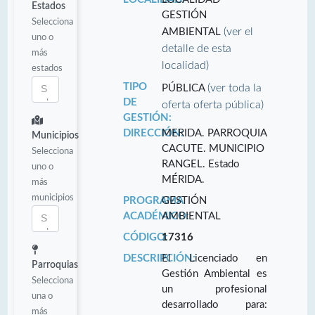
Estados
GESTIÓN
Selecciona
(ver el
AMBIENTAL
uno o
detalle de esta
más
localidad)
estados
TIPO
(ver toda la
PÚBLICA
DE
oferta oferta pública)
GESTIÓN:
DIRECCIÓN:
MERIDA. PARROQUIA
Municipios
CACUTE. MUNICIPIO
Selecciona
RANGEL. Estado
uno o
MÉRIDA.
más
municipios
PROGRAMA
GESTIÓN
ACADÉMICO:
AMBIENTAL
CÓDIGO:
17316
DESCRIPCIÓN:
El Licenciado en
Parroquias
Gestión Ambiental es
Selecciona
un profesional
una o
desarrollado para:
más