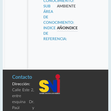
CONOCIMIENTO:
SUB
AMBIENTE
ÁREA
DE
CONOCIMIENTO:
INDICE
AÑO
INDICE
DE
REFERENCIA:
Contacto
Dirección:
Calle Este 2,
entre
esquina Dr.
Paúl y