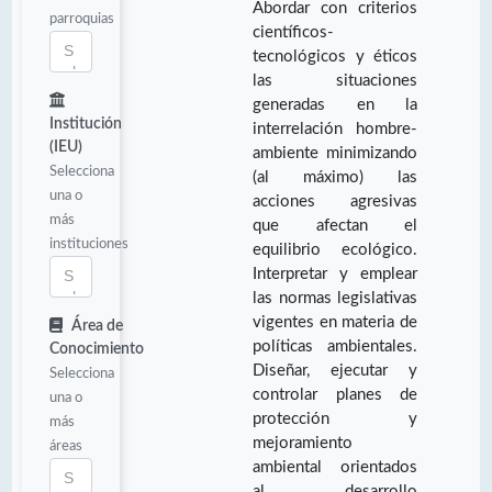
Abordar con criterios
parroquias
científicos-
tecnológicos y éticos
las situaciones
generadas en la
Institución
interrelación hombre-
(IEU)
ambiente minimizando
Selecciona
(al máximo) las
una o
acciones agresivas
más
que afectan el
instituciones
equilibrio ecológico.
Interpretar y emplear
las normas legislativas
vigentes en materia de
Área de
políticas ambientales.
Conocimiento
Diseñar, ejecutar y
Selecciona
controlar planes de
una o
protección y
más
mejoramiento
áreas
ambiental orientados
al desarrollo