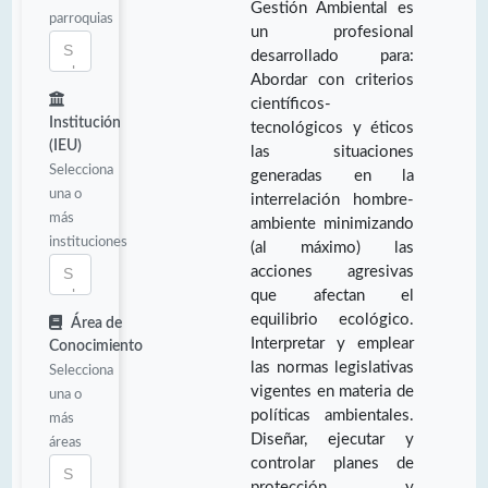
Gestión Ambiental es
parroquias
un profesional
desarrollado para:
Abordar con criterios
científicos-
Institución
tecnológicos y éticos
(IEU)
las situaciones
Selecciona
generadas en la
una o
interrelación hombre-
más
ambiente minimizando
instituciones
(al máximo) las
acciones agresivas
que afectan el
equilibrio ecológico.
Área de
Interpretar y emplear
Conocimiento
las normas legislativas
Selecciona
vigentes en materia de
una o
políticas ambientales.
más
Diseñar, ejecutar y
áreas
controlar planes de
protección y