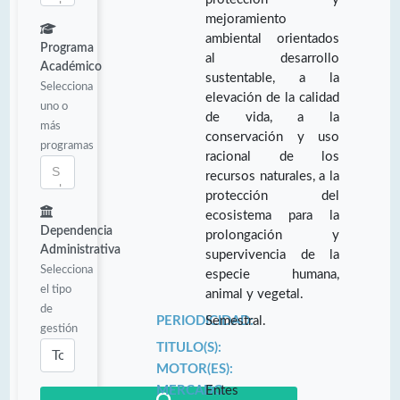
mejoramiento
ambiental orientados
Programa
al desarrollo
Académico
sustentable, a la
Selecciona
elevación de la calidad
uno o
de vida, a la
más
conservación y uso
programas
racional de los
recursos naturales, a la
protección del
ecosistema para la
Dependencia
prolongación y
Administrativa
supervivencia de la
Selecciona
especie humana,
el tipo
animal y vegetal.
de
PERIODICIDAD:
Semestral.
gestión
TITULO(S):
MOTOR(ES):
MERCADO
Entes