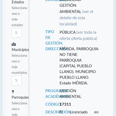
Estados
GESTIÓN
Selecciona
(ver el
AMBIENTAL
uno o
detalle de esta
más
localidad)
estados
TIPO
(ver toda la
PÚBLICA
DE
oferta oferta pública)
GESTIÓN:
DIRECCIÓN:
MÉRIDA. PARROQUIA
Municipios
NO TIENE
Selecciona
PARROQUIA
uno o
(CAPITAL PUEBLO
más
LLANO). MUNICIPIO
municipios
PUEBLO LLANO.
Estado MÉRIDA.
PROGRAMA
GESTIÓN
ACADÉMICO:
AMBIENTAL
Parroquias
Selecciona
CÓDIGO:
17311
una o
DESCRIPCIÓN:
El Licenciado en
más