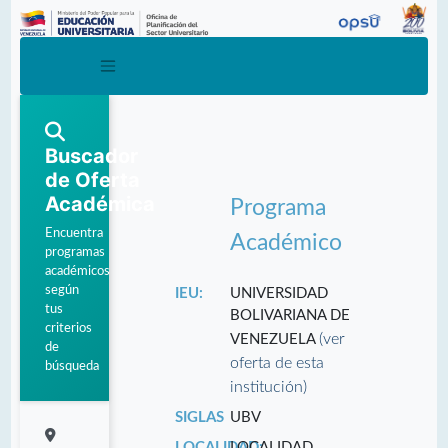
Buscador
de Oferta
Académica
Programa
Encuentra
Académico
programas
académicos
según
IEU:
UNIVERSIDAD
tus
BOLIVARIANA DE
criterios
(ver
VENEZUELA
de
oferta de esta
búsqueda
institución)
SIGLAS
UBV
LOCALIDAD:
LOCALIDAD