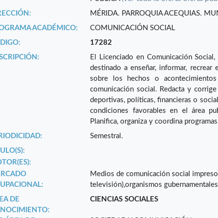
RECCIÓN:
MÉRIDA. PARROQUIA ACEQUIAS. MUNI
OGRAMA ACADÉMICO:
COMUNICACIÓN SOCIAL
DIGO:
17282
SCRIPCIÓN:
El Licenciado en Comunicación Social, 
destinado a enseñar, informar, recrear e
sobre los hechos o acontecimientos
comunicación social. Redacta y corrige 
deportivas, políticas, financieras o soci
condiciones favorables en el área publ
Planifica, organiza y coordina programas
RIODICIDAD:
Semestral.
ULO(S):
TOR(ES):
RCADO
Medios de comunicación social impresos y
UPACIONAL:
televisión),organismos gubernamentales, 
EA DE
CIENCIAS SOCIALES
NOCIMIENTO: