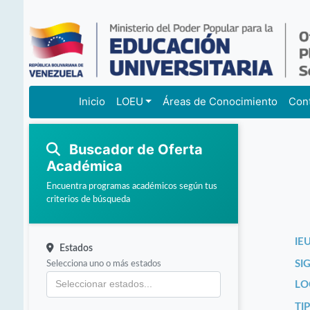
Inicio
LOEU
Áreas de Conocimiento
Con
Buscador de Oferta
Académica
Encuentra programas académicos según tus
criterios de búsqueda
IEU
Estados
Selecciona uno o más estados
SI
LO
TI