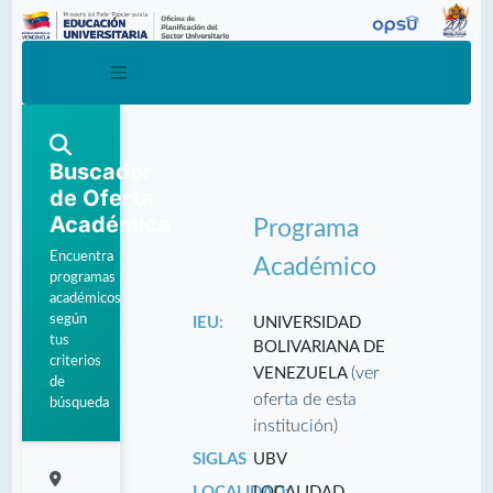
Buscador
de Oferta
Académica
Programa
Encuentra
Académico
programas
académicos
según
IEU:
UNIVERSIDAD
tus
BOLIVARIANA DE
criterios
(ver
VENEZUELA
de
oferta de esta
búsqueda
institución)
SIGLAS
UBV
LOCALIDAD:
LOCALIDAD