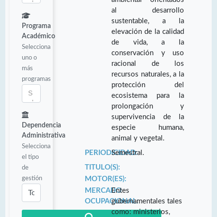
al desarrollo
sustentable, a la
Programa
elevación de la calidad
Académico
de vida, a la
Selecciona
conservación y uso
uno o
racional de los
más
recursos naturales, a la
programas
protección del
ecosistema para la
prolongación y
supervivencia de la
Dependencia
especie humana,
Administrativa
animal y vegetal.
Selecciona
PERIODICIDAD:
Semestral.
el tipo
TITULO(S):
de
gestión
MOTOR(ES):
MERCADO
Entes
OCUPACIONAL:
gubernamentales tales
como: ministerios,