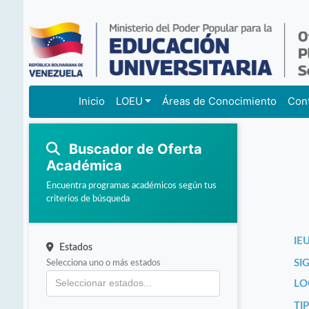
Inicio
LOEU
Áreas de Conocimiento
Con
Buscador de Oferta
Académica
Encuentra programas académicos según tus
criterios de búsqueda
IEU
Estados
Selecciona uno o más estados
SI
LO
TI