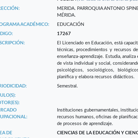
RECCIÓN:
MERIDA. PARROQUIA ANTONIO SPINET
MÉRIDA.
OGRAMA ACADÉMICO:
EDUCACIÓN
DIGO:
17267
SCRIPCIÓN:
El Licenciado en Educación, está capacit
técnicas, procedimientos y recursos de
enseñanza-aprendizaje. Estudia, analiza 
de vista individual y social, considerand
psicológicos, sociológicos, biológic
planifica y elabora recursos didácticos.
RIODICIDAD:
Semestral.
ULO(S):
TOR(ES):
RCADO
Instituciones gubernamentales, instituc
UPACIONAL:
recursos humanos, oficinas de planificac
de procesos de aprendizaje.
EA DE
CIENCIAS DE LA EDUCACIÓN Y CIEN