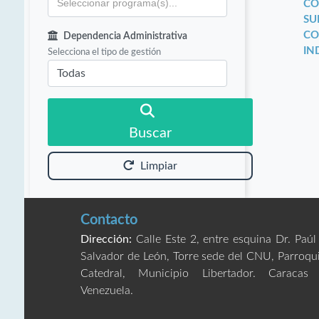
CO
SU
CO
Dependencia Administrativa
IN
Selecciona el tipo de gestión
Buscar
Limpiar
Contacto
Dirección:
Calle Este 2, entre esquina Dr. Paúl
Salvador de León, Torre sede del CNU, Parroqu
Catedral, Municipio Libertador. Caracas
Venezuela.