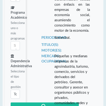
con énfasis en las
empresas de la
Programa
economía social,
Académico
asumiendo el
Selecciona
conocimiento como
uno o
motor de la economía.
más
PERIODICIDAD:
Semestral.
programas
TITULO(S):
MOTOR(ES):
MERCADO
Pequeñas y medianas
Dependencia
OCUPACIONAL:
empresas de la
Administrativa
agroindustria, turismo,
Selecciona
comercio, servicios y
el tipo
derivados del
de
petróleo. Gerente,
gestión
consultor y asesor en
organismos públicos y
privados,
comunidades, redes y