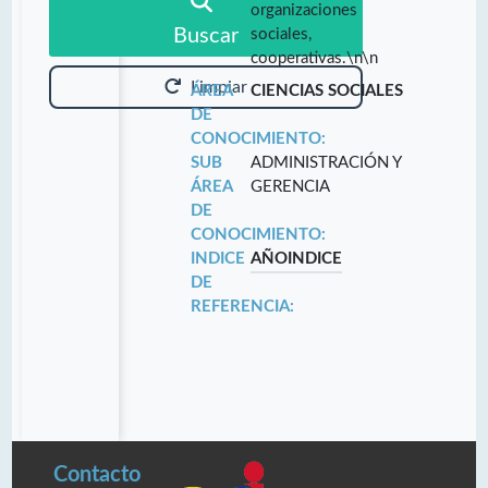
organizaciones
Buscar
sociales,
cooperativas.\n\n
Limpiar
ÁREA
CIENCIAS SOCIALES
DE
CONOCIMIENTO:
SUB
ADMINISTRACIÓN Y
ÁREA
GERENCIA
DE
CONOCIMIENTO:
INDICE
AÑO
INDICE
DE
REFERENCIA:
Contacto