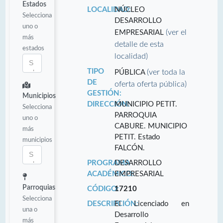
Estados
LOCALIDAD:
NÚCLEO
Selecciona
DESARROLLO
uno o
(ver el
EMPRESARIAL
más
detalle de esta
estados
localidad)
TIPO
(ver toda la
PÚBLICA
DE
oferta oferta pública)
GESTIÓN:
Municipios
DIRECCIÓN:
MUNICIPIO PETIT.
Selecciona
PARROQUIA
uno o
CABURE. MUNICIPIO
más
PETIT. Estado
municipios
FALCÓN.
PROGRAMA
DESARROLLO
ACADÉMICO:
EMPRESARIAL
Parroquias
CÓDIGO:
17210
Selecciona
DESCRIPCIÓN:
El Licenciado en
una o
Desarrollo
más