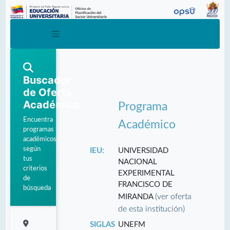
Buscador
de Oferta
Académica
Programa
Encuentra
Académico
programas
académicos
según
IEU:
UNIVERSIDAD
tus
NACIONAL
criterios
EXPERIMENTAL
de
FRANCISCO DE
búsqueda
(ver oferta
MIRANDA
de esta institución)
SIGLAS
UNEFM