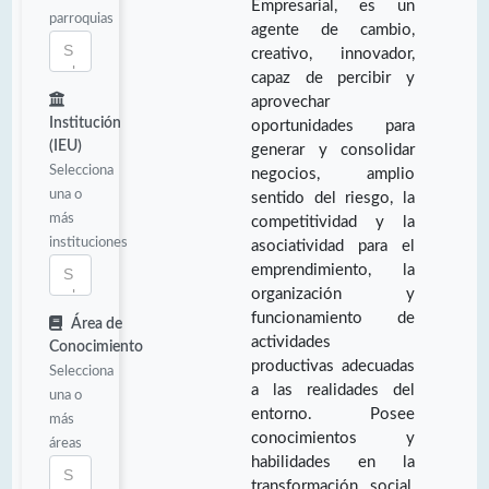
Empresarial, es un
parroquias
agente de cambio,
creativo, innovador,
capaz de percibir y
aprovechar
Institución
oportunidades para
(IEU)
generar y consolidar
Selecciona
negocios, amplio
una o
sentido del riesgo, la
más
competitividad y la
instituciones
asociatividad para el
emprendimiento, la
organización y
funcionamiento de
Área de
actividades
Conocimiento
productivas adecuadas
Selecciona
a las realidades del
una o
entorno. Posee
más
conocimientos y
áreas
habilidades en la
transformación social,