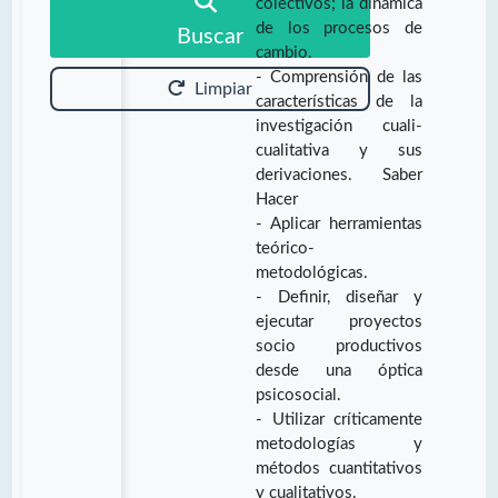
colectivos; la dinámica
de los procesos de
Buscar
cambio.
- Comprensión de las
Limpiar
características de la
investigación cuali-
cualitativa y sus
derivaciones. Saber
Hacer
- Aplicar herramientas
teórico-
metodológicas.
- Definir, diseñar y
ejecutar proyectos
socio productivos
desde una óptica
psicosocial.
- Utilizar críticamente
metodologías y
métodos cuantitativos
y cualitativos.