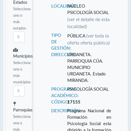
Estados
LOCALIDAD:
NÚCLEO
Selecciona
PSICOLOGÍA SOCIAL
uno o
(ver el detalle de esta
más
localidad)
estados
TIPO
(ver toda la
PÚBLICA
DE
oferta oferta pública)
GESTIÓN:
DIRECCIÓN:
URDANETA.
Municipios
PARROQUIA CÚA.
Selecciona
MUNICIPIO
uno o
URDANETA. Estado
más
MIRANDA.
municipios
PROGRAMA
PSICOLOGÍA SOCIAL
ACADÉMICO:
CÓDIGO:
17155
Parroquias
DESCRIPCIÓN:
Programa Nacional de
Selecciona
Formación en
una o
Psicología Social esta
más
dirigido a la formación