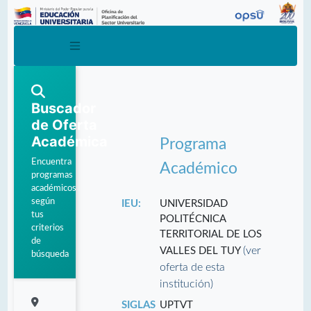
Buscador
de Oferta
Académica
Programa
Encuentra
Académico
programas
académicos
según
IEU:
UNIVERSIDAD
tus
POLITÉCNICA
criterios
TERRITORIAL DE LOS
de
(ver
VALLES DEL TUY
búsqueda
oferta de esta
institución)
SIGLAS
UPTVT