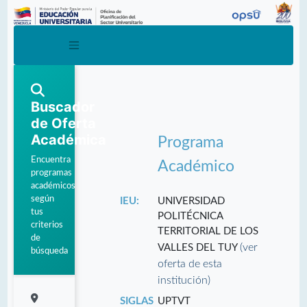
Buscador
de Oferta
Académica
Programa
Encuentra
Académico
programas
académicos
según
IEU:
UNIVERSIDAD
tus
POLITÉCNICA
criterios
TERRITORIAL DE LOS
de
(ver
VALLES DEL TUY
búsqueda
oferta de esta
institución)
SIGLAS
UPTVT