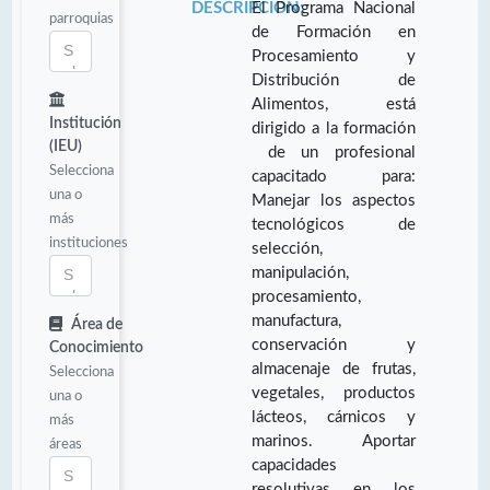
DESCRIPCIÓN:
El Programa Nacional
parroquias
de Formación en
Procesamiento y
Distribución de
Alimentos, está
Institución
dirigido a la formación
(IEU)
de un profesional
Selecciona
capacitado para:
una o
Manejar los aspectos
más
tecnológicos de
instituciones
selección,
manipulación,
procesamiento,
manufactura,
Área de
conservación y
Conocimiento
almacenaje de frutas,
Selecciona
vegetales, productos
una o
lácteos, cárnicos y
más
marinos. Aportar
áreas
capacidades
resolutivas en los