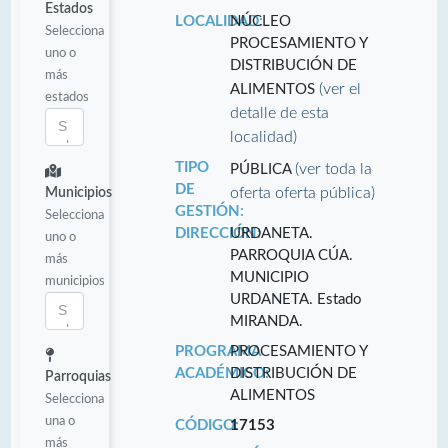
Estados
LOCALIDAD:
NÚCLEO
Selecciona
PROCESAMIENTO Y
uno o
DISTRIBUCIÓN DE
más
(ver el
ALIMENTOS
estados
detalle de esta
localidad)
TIPO
(ver toda la
PÚBLICA
DE
oferta oferta pública)
Municipios
GESTIÓN:
Selecciona
DIRECCIÓN:
URDANETA.
uno o
PARROQUIA CÚA.
más
MUNICIPIO
municipios
URDANETA. Estado
MIRANDA.
PROGRAMA
PROCESAMIENTO Y
ACADÉMICO:
DISTRIBUCIÓN DE
Parroquias
ALIMENTOS
Selecciona
una o
CÓDIGO:
17153
más