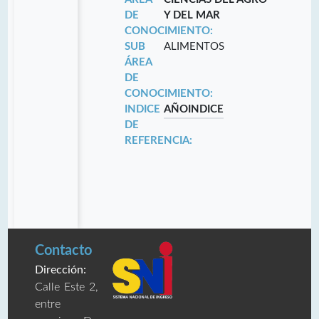
DE
Y DEL MAR
CONOCIMIENTO:
SUB
ALIMENTOS
ÁREA
DE
CONOCIMIENTO:
INDICE
AÑO
INDICE
DE
REFERENCIA:
Contacto
Dirección:
Calle Este 2,
entre