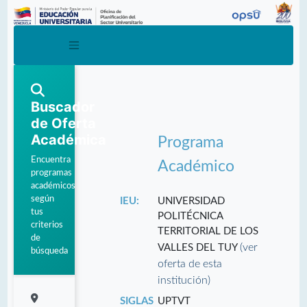
Buscador
de Oferta
Académica
Programa
Encuentra
Académico
programas
académicos
según
IEU:
UNIVERSIDAD
tus
POLITÉCNICA
criterios
TERRITORIAL DE LOS
de
(ver
VALLES DEL TUY
búsqueda
oferta de esta
institución)
SIGLAS
UPTVT