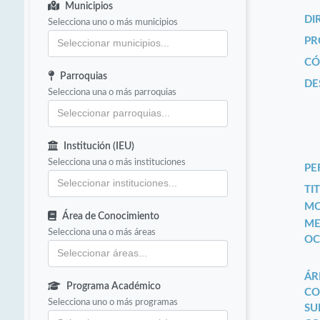
Municipios
DI
Selecciona uno o más municipios
PR
CÓ
Parroquias
DE
Selecciona una o más parroquias
Institución (IEU)
Selecciona una o más instituciones
PE
TIT
MO
Área de Conocimiento
ME
Selecciona una o más áreas
OC
ÁR
Programa Académico
CO
Selecciona uno o más programas
SU