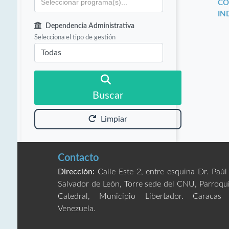
CO
IN
Dependencia Administrativa
Selecciona el tipo de gestión
Buscar
Limpiar
Contacto
Dirección:
Calle Este 2, entre esquina Dr. Paúl
Salvador de León, Torre sede del CNU, Parroqu
Catedral, Municipio Libertador. Caracas
Venezuela.