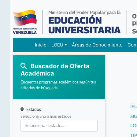
Inicio
LOEU
Áreas de Conocimiento
Con
Buscador de Oferta
Académica
Encuentra programas académicos según tus
criterios de búsqueda
IEU
Estados
Selecciona uno o más estados
SI
LO
TI