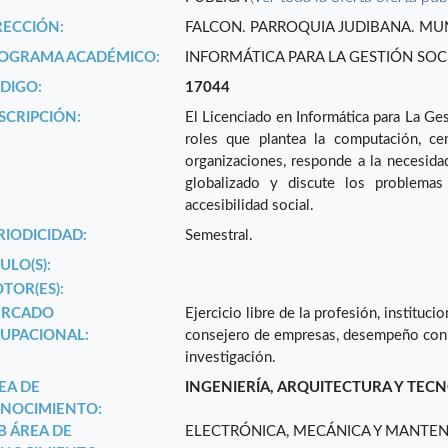
RECCIÓN:
FALCON. PARROQUIA JUDIBANA. MUNI
OGRAMA ACADÉMICO:
INFORMÁTICA PARA LA GESTIÓN SOC
DIGO:
17044
SCRIPCIÓN:
El Licenciado en Informática para La Ge
roles que plantea la computación, c
organizaciones, responde a la necesida
globalizado y discute los problemas
accesibilidad social.
RIODICIDAD:
Semestral.
ULO(S):
TOR(ES):
RCADO
Ejercicio libre de la profesión, instituc
UPACIONAL:
consejero de empresas, desempeño con e
investigación.
EA DE
INGENIERÍA, ARQUITECTURA Y TEC
NOCIMIENTO:
B ÁREA DE
ELECTRÓNICA, MECÁNICA Y MANTE