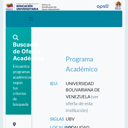
Buscador
de Oferta
Académica
Programa
Encuentra
Académico
programas
académicos
según
IEU:
UNIVERSIDAD
tus
BOLIVARIANA DE
criterios
(ver
VENEZUELA
de
oferta de esta
búsqueda
institución)
SIGLAS
UBV
LOCALIDAD:
LOCALIDAD