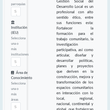
Gestión Social del
parroquias
Desarrollo Local es un
profesional con alto
sentido ético, entre
sus funciones esta:
Institución
Fortalecer la
(IEU)
formación para el
Selecciona
trabajo comunitario, la
una o
investigación
más
participativa, así como
instituciones
articular, diseñar y
desarrollar políticas,
planes y proyectos
que deriven en la
Área de
construcción, mejora y
Conocimiento
transformación de los
Selecciona
espacios comunitarios
una o
en interacción con lo
más
local, regional,
áreas
nacional, continental y
global, que fortalezcan