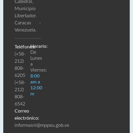
Catedral,
Municipio
Libertador.
Caracas -
Venezuela.
Horario:
Teléfonos:
De
(+58-
Lunes
212)
a
808-
Viernes:
6205
8:00
am a
(+58-
12:00
212)
m
808-
6542
Correo
electrónico:
informasni@mppeu.gob.ve