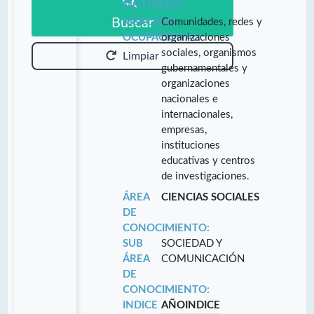
MOTOR(ES):
Buscar
MERCADO
Comunidades, redes y
OCUPACIONAL:
organizaciones
sociales, organismos
Limpiar
gubernamentales y
organizaciones
nacionales e
internacionales,
empresas,
instituciones
educativas y centros
de investigaciones.
ÁREA
CIENCIAS SOCIALES
DE
CONOCIMIENTO:
SUB
SOCIEDAD Y
ÁREA
COMUNICACIÓN
DE
CONOCIMIENTO:
INDICE
AÑO
INDICE