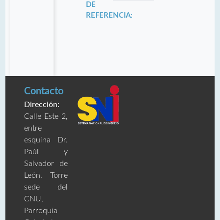
DE
REFERENCIA:
Contacto
Dirección:
Calle Este 2,
entre
esquina Dr.
Paúl y
Salvador de
León, Torre
sede del
CNU,
Parroquia