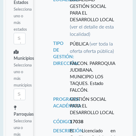
Estados
GESTIÓN SOCIAL
Selecciona
PARA EL
uno o
DESARROLLO LOCAL
más
(ver el detalle de esta
estados
localidad)
TIPO
(ver toda la
PÚBLICA
DE
oferta oferta pública)
GESTIÓN:
Municipios
DIRECCIÓN:
FALCON. PARROQUIA
Selecciona
JUDIBANA.
uno o
MUNICIPIO LOS
más
TAQUES. Estado
municipios
FALCÓN.
PROGRAMA
GESTIÓN SOCIAL
ACADÉMICO:
PARA EL
DESARROLLO LOCAL
Parroquias
Selecciona
CÓDIGO:
17038
una o
DESCRIPCIÓN:
El Licenciado en
más