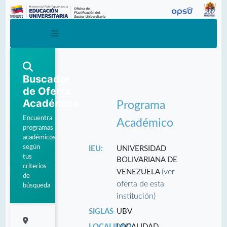
Buscador
de Oferta
Académica
Programa
Encuentra
Académico
programas
académicos
según
IEU:
UNIVERSIDAD
tus
BOLIVARIANA DE
criterios
(ver
VENEZUELA
de
oferta de esta
búsqueda
institución)
SIGLAS
UBV
LOCALIDAD:
LOCALIDAD