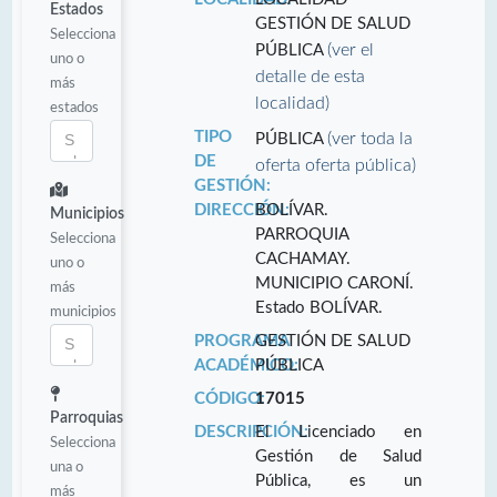
Estados
GESTIÓN DE SALUD
Selecciona
(ver el
PÚBLICA
uno o
detalle de esta
más
localidad)
estados
TIPO
(ver toda la
PÚBLICA
DE
oferta oferta pública)
GESTIÓN:
DIRECCIÓN:
BOLÍVAR.
Municipios
PARROQUIA
Selecciona
CACHAMAY.
uno o
MUNICIPIO CARONÍ.
más
Estado BOLÍVAR.
municipios
PROGRAMA
GESTIÓN DE SALUD
ACADÉMICO:
PÚBLICA
CÓDIGO:
17015
Parroquias
DESCRIPCIÓN:
El Licenciado en
Selecciona
Gestión de Salud
una o
Pública, es un
más