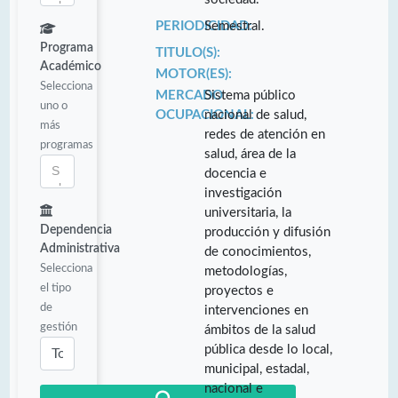
PERIODICIDAD:
Semestral.
Programa
TITULO(S):
Académico
MOTOR(ES):
Selecciona
MERCADO
Sistema público
uno o
OCUPACIONAL:
nacional de salud,
más
redes de atención en
programas
salud, área de la
docencia e
investigación
universitaria, la
Dependencia
producción y difusión
Administrativa
de conocimientos,
Selecciona
metodologías,
el tipo
proyectos e
de
intervenciones en
gestión
ámbitos de la salud
pública desde lo local,
municipal, estadal,
nacional e