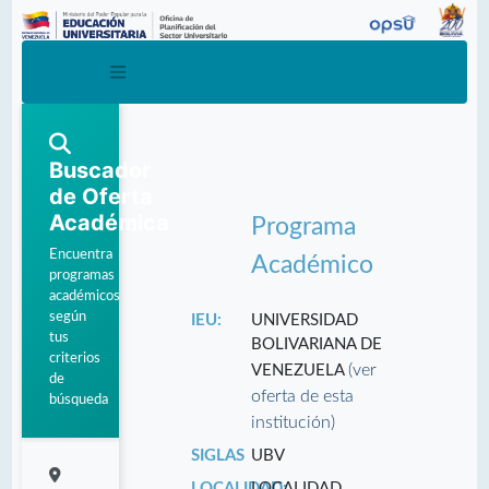
Buscador
de Oferta
Académica
Programa
Encuentra
Académico
programas
académicos
según
IEU:
UNIVERSIDAD
tus
BOLIVARIANA DE
criterios
(ver
VENEZUELA
de
oferta de esta
búsqueda
institución)
SIGLAS
UBV
LOCALIDAD:
LOCALIDAD