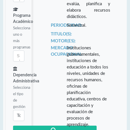
evalúa, planifica y
elabora recursos
Programa
didácticos.
Académico
PERIODICIDAD:
Semestral.
Selecciona
TITULO(S):
uno o
más
MOTOR(ES):
programas
MERCADO
Instituciones
OCUPACIONAL:
gubernamentales,
instituciones de
educación a todos los
niveles, unidades de
Dependencia
recursos humanos,
Administrativa
oficinas de
Selecciona
planificación
el tipo
educativa, centros de
de
capacitación y
gestión
evaluación de
procesos de
aprendizaje.