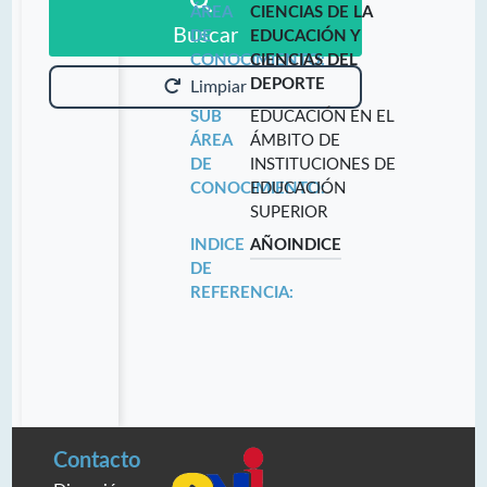
ÁREA
CIENCIAS DE LA
Buscar
DE
EDUCACIÓN Y
CONOCIMIENTO:
CIENCIAS DEL
DEPORTE
Limpiar
SUB
EDUCACIÓN EN EL
ÁREA
ÁMBITO DE
DE
INSTITUCIONES DE
CONOCIMIENTO:
EDUCACIÓN
SUPERIOR
INDICE
AÑO
INDICE
DE
REFERENCIA:
Contacto