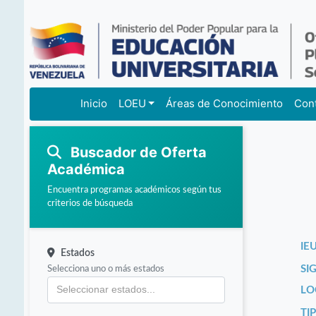
Inicio
LOEU
Áreas de Conocimiento
Con
Buscador de Oferta
Académica
Encuentra programas académicos según tus
criterios de búsqueda
IEU
Estados
Selecciona uno o más estados
SI
LO
TI