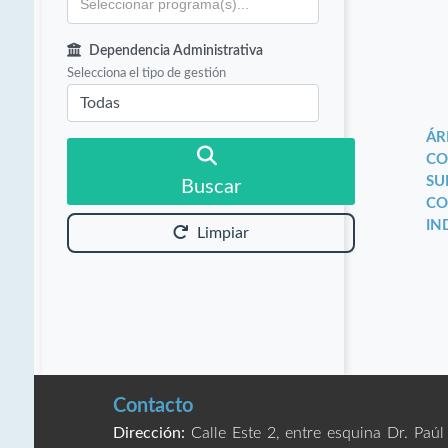
Dependencia Administrativa
Selecciona el tipo de gestión
ÁR
CO
SU
Buscar
CO
IN
Limpiar
Contacto
Dirección:
Calle Este 2, entre esquina Dr. Paúl