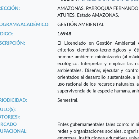
RECCIÓN:
AMAZONAS. PARROQUIA FERNANDO
ATURES. Estado AMAZONAS.
OGRAMA ACADÉMICO:
GESTIÓN AMBIENTAL
DIGO:
16948
SCRIPCIÓN:
El Licenciado en Gestión Ambiental e
criterios científicos-tecnológicos y é
hombre-ambiente minimizando (al máximo
ecológico. Interpretar y emplear las n
ambientales. Diseñar, ejecutar y contr
orientados al desarrollo sustentable, a l
uso racional de los recursos naturales, 
supervivencia de la especie humana, ani
RIODICIDAD:
Semestral.
ULO(S):
TOR(ES):
RCADO
Entes gubernamentales tales como: minis
UPACIONAL:
redes y organizaciones sociales, organi
empresas, instituciones educativas unive