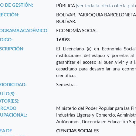
PO DE GESTIÓN:
(ver toda la oferta oferta púb
PÚBLICA
RECCIÓN:
BOLIVAR. PARROQUIA BARCELONETA.
BOLÍVAR.
OGRAMA ACADÉMICO:
ECONOMÍA SOCIAL
DIGO:
16893
SCRIPCIÓN:
El Licenciado (a) en Economía Social
instituciones del estado y ponerlas al
garantizar el acceso al buen vivir y a l
capacitado para desarrollar una econom
científico.
RIODICIDAD:
Semestral.
ULO(S):
TOR(ES):
RCADO
Ministerio del Poder Popular para las Fi
UPACIONAL:
Industrias Ligeras y Comercio, Administr
Autónomos, Docencia en Educación Supe
EA DE
CIENCIAS SOCIALES