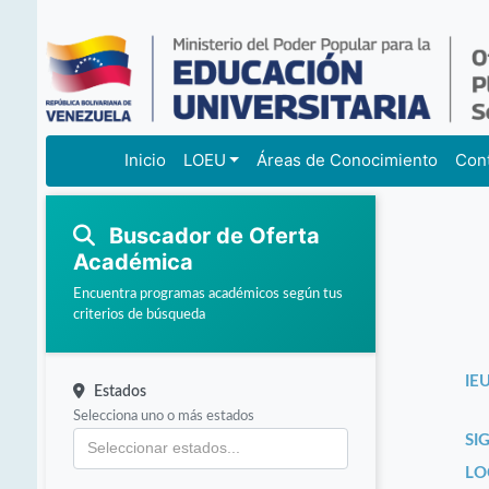
Inicio
LOEU
Áreas de Conocimiento
Con
Buscador de Oferta
Académica
Encuentra programas académicos según tus
criterios de búsqueda
IEU
Estados
Selecciona uno o más estados
SI
LO