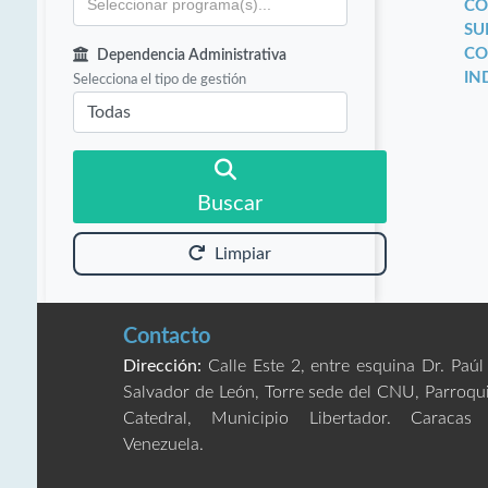
CO
SU
CO
Dependencia Administrativa
IN
Selecciona el tipo de gestión
Buscar
Limpiar
Contacto
Dirección:
Calle Este 2, entre esquina Dr. Paúl
Salvador de León, Torre sede del CNU, Parroqu
Catedral, Municipio Libertador. Caracas
Venezuela.