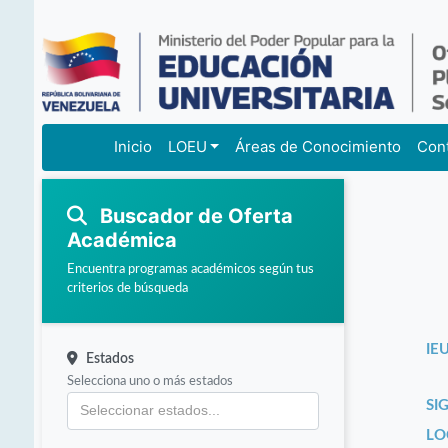
Inicio
LOEU
Áreas de Conocimiento
Con
Buscador de Oferta
Académica
Encuentra programas académicos según tus
criterios de búsqueda
IEU
Estados
Selecciona uno o más estados
SI
LO