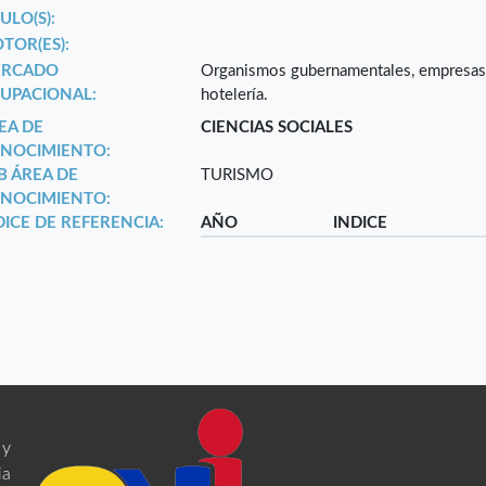
ULO(S):
TOR(ES):
RCADO
Organismos gubernamentales, empresas p
UPACIONAL:
hotelería.
EA DE
CIENCIAS SOCIALES
NOCIMIENTO:
B ÁREA DE
TURISMO
NOCIMIENTO:
DICE DE REFERENCIA:
AÑO
INDICE
 y
ia