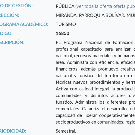
PO DE GESTIÓN:
(ver toda la oferta oferta púb
PÚBLICA
RECCIÓN:
MIRANDA. PARROQUIA BOLÍVAR. MUN
OGRAMA ACADÉMICO:
TURISMO
DIGO:
16850
SCRIPCIÓN:
EL Programa Nacional de Formación 
profesional capacitado para analizar c
nacional, recursos materiales y humanos;
área. Administra con eficiencia, eficac
financieros; además promueve creativ
nacional y turístico del territorio en 
técnicas nuevos procedimientos y herra
Activa con calidad integral la producci
comunidades y distintos actores div
turístico. Administra los diferentes p
comerciales. Garantiza el desarrollo tur
capacidad de liderar cooperativament
socioproductivos en comunidades, region
RIODICIDAD:
Semestral.