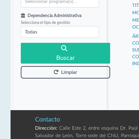
TIT
MO
Dependencia Administrativa
ME
Selecciona el tipo de gestión
OC
ÁR
CO
SU
CO
Buscar
IN
Limpiar
Contacto
Dirección:
Calle Este 2, entre esquina Dr. Paúl
Salvador de León, Torre sede del CNU, Parroqu