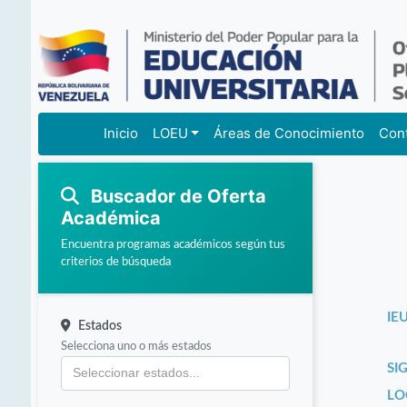
Inicio
LOEU
Áreas de Conocimiento
Con
Buscador de Oferta
Académica
Encuentra programas académicos según tus
criterios de búsqueda
IEU
Estados
Selecciona uno o más estados
SI
LO