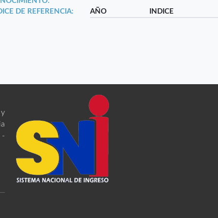
NOCIMIENTO:
DICE DE REFERENCIA:
AÑO
INDICE
 y
ia
 -