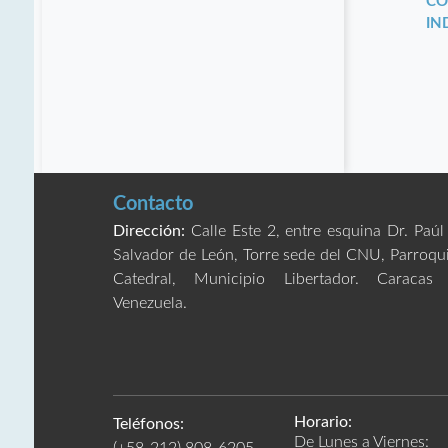
CO
IN
Contacto
Dirección:
Calle Este 2, entre esquina Dr. Paúl
Salvador de León, Torre sede del CNU, Parroqu
Catedral, Municipio Libertador. Caracas
Venezuela.
Horario:
Teléfonos:
De Lunes a Viernes: