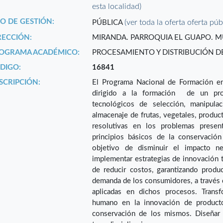
esta localidad)
PO DE GESTIÓN:
(ver toda la oferta oferta púb
PÚBLICA
RECCIÓN:
MIRANDA. PARROQUIA EL GUAPO. MU
OGRAMA ACADÉMICO:
PROCESAMIENTO Y DISTRIBUCIÓN 
DIGO:
16841
SCRIPCIÓN:
El Programa Nacional de Formación en
dirigido a la formación de un prof
tecnológicos de selección, manipulac
almacenaje de frutas, vegetales, produc
resolutivas en los problemas presen
principios básicos de la conservació
objetivo de disminuir el impacto n
implementar estrategias de innovación t
de reducir costos, garantizando produc
demanda de los consumidores, a través d
aplicadas en dichos procesos. Tran
humano en la innovación de productos
conservación de los mismos. Diseñar e