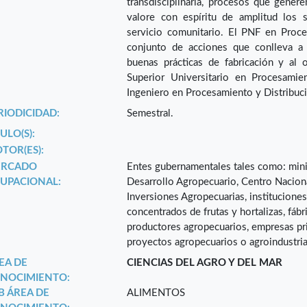
transdisciplinaria, procesos que gener
valore con espíritu de amplitud los 
servicio comunitario. El PNF en Proc
conjunto de acciones que conlleva a l
buenas prácticas de fabricación y al 
Superior Universitario en Procesamie
Ingeniero en Procesamiento y Distribuci
RIODICIDAD:
Semestral.
ULO(S):
TOR(ES):
RCADO
Entes gubernamentales tales como: minis
UPACIONAL:
Desarrollo Agropecuario, Centro Nacion
Inversiones Agropecuarias, instituciones 
concentrados de frutas y hortalizas, fáb
productores agropecuarios, empresas pr
proyectos agropecuarios o agroindustria
EA DE
CIENCIAS DEL AGRO Y DEL MAR
NOCIMIENTO:
B ÁREA DE
ALIMENTOS