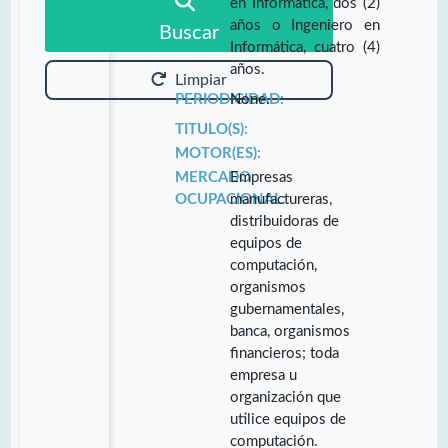
en Informática, dos (2)
años o Ingeniero en
Buscar
Informática, cuatro (4)
años.
Limpiar
PERIODICIDAD:
None.
TITULO(S):
MOTOR(ES):
MERCADO
Empresas
OCUPACIONAL:
manufactureras,
distribuidoras de
equipos de
computación,
organismos
gubernamentales,
banca, organismos
financieros; toda
empresa u
organización que
utilice equipos de
computación.