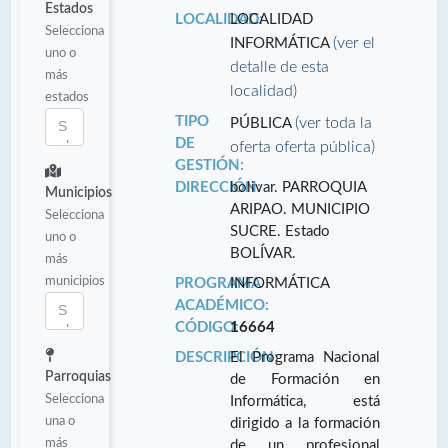
Estados
LOCALIDAD:
LOCALIDAD
Selecciona
(ver el
INFORMÁTICA
uno o
detalle de esta
más
localidad)
estados
TIPO
(ver toda la
PÚBLICA
DE
oferta oferta pública)
GESTIÓN:
DIRECCIÓN:
bolivar. PARROQUIA
Municipios
ARIPAO. MUNICIPIO
Selecciona
SUCRE. Estado
uno o
BOLÍVAR.
más
municipios
PROGRAMA
INFORMÁTICA
ACADÉMICO:
CÓDIGO:
16664
DESCRIPCIÓN:
El Programa Nacional
Parroquias
de Formación en
Selecciona
Informática, está
una o
dirigido a la formación
más
de un profesional