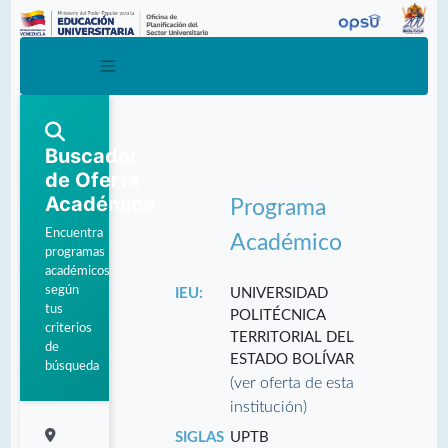
Buscador
de Oferta
Académica
Programa
Encuentra
Académico
programas
académicos
según
IEU:
UNIVERSIDAD
tus
POLITÉCNICA
criterios
TERRITORIAL DEL
de
ESTADO BOLÍVAR
búsqueda
(ver oferta de esta
institución)
SIGLAS
UPTB