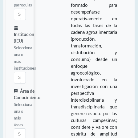
parroquias
formado para
desempeñarse
operativamente en
todas las fases de la
cadena agroalimentaria
Institución
(producción,
(IEU)
transformación,
Selecciona
distribución y
una o
consumo) desde un
más
enfoque
instituciones
agroecológico,
involucrado en la
investigación con una
Área de
perspectiva
Conocimiento
interdisciplinaria y
Selecciona
transdisciplinaria, que
una o
genere respeto por las
más
culturas campesinas;
áreas
considere y valore con
espíritu de amplitud