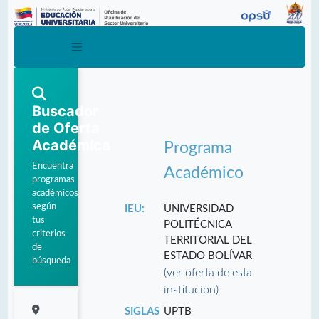
Buscador
de Oferta
Académica
Programa
Encuentra
Académico
programas
académicos
según
IEU:
UNIVERSIDAD
tus
POLITÉCNICA
criterios
TERRITORIAL DEL
de
ESTADO BOLÍVAR
búsqueda
(ver oferta de esta
institución)
SIGLAS
UPTB