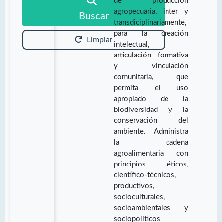
de producción
agropecuaria, inter y
Buscar
transdiciplinariamente,
para la creación
Limpiar
intelectual,
articulación formativa
y vinculación
comunitaria, que
permita el uso
apropiado de la
biodiversidad y la
conservación del
ambiente. Administra
la cadena
agroalimentaria con
principios éticos,
científico-técnicos,
productivos,
socioculturales,
socioambientales y
sociopolíticos