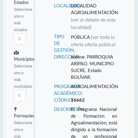
Estados
LOCALIDAD:
LOCALIDAD
Selecciona
AGROALIMENTACIÓN
uno o
(ver el detalle de esta
más
localidad)
estados
TIPO
(ver toda la
PÚBLICA
DE
oferta oferta pública)
GESTIÓN:
DIRECCIÓN:
bolivar. PARROQUIA
Municipios
ARIPAO. MUNICIPIO
Selecciona
SUCRE. Estado
uno o
BOLÍVAR.
más
municipios
PROGRAMA
AGROALIMENTACIÓN
ACADÉMICO:
CÓDIGO:
16662
DESCRIPCIÓN:
El Programa Nacional
Parroquias
de Formación en
Selecciona
Agroalimentación, está
una o
dirigido a la formación
más
de un profesional