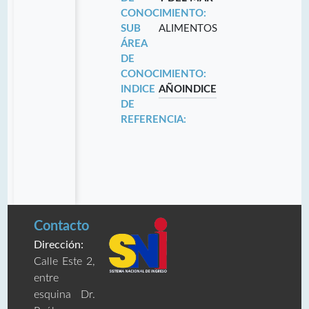
CONOCIMIENTO:
SUB
ALIMENTOS
ÁREA
DE
CONOCIMIENTO:
INDICE
AÑO
INDICE
DE
REFERENCIA:
Contacto
Dirección:
Calle Este 2,
entre
esquina Dr.