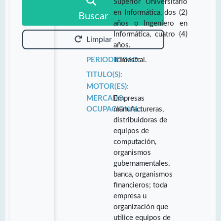
Superior Universitario
en Informática, dos (2)
Buscar
años o Ingeniero en
Informática, cuatro (4)
Limpiar
años.
PERIODICIDAD:
Trimestral.
TITULO(S):
MOTOR(ES):
MERCADO
Empresas
OCUPACIONAL:
manufactureras,
distribuidoras de
equipos de
computación,
organismos
gubernamentales,
banca, organismos
financieros; toda
empresa u
organización que
utilice equipos de