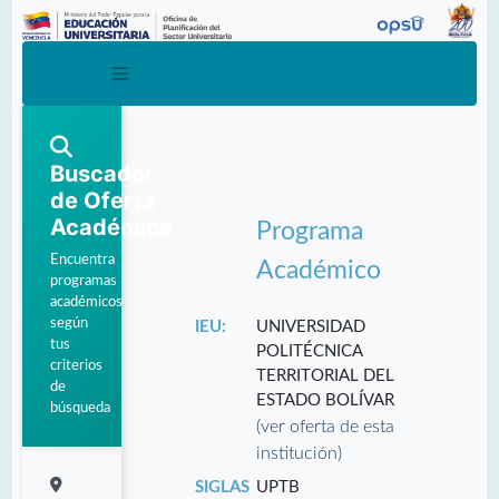
Buscador
de Oferta
Académica
Programa
Encuentra
Académico
programas
académicos
según
IEU:
UNIVERSIDAD
tus
POLITÉCNICA
criterios
TERRITORIAL DEL
de
ESTADO BOLÍVAR
búsqueda
(ver oferta de esta
institución)
SIGLAS
UPTB