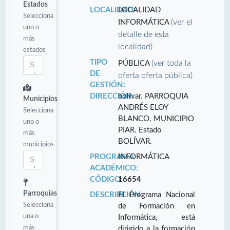
Estados
LOCALIDAD:
LOCALIDAD
Selecciona
(ver el
INFORMÁTICA
uno o
detalle de esta
más
localidad)
estados
TIPO
(ver toda la
PÚBLICA
DE
oferta oferta pública)
GESTIÓN:
DIRECCIÓN:
bolivar. PARROQUIA
Municipios
ANDRÉS ELOY
Selecciona
BLANCO. MUNICIPIO
uno o
PIAR. Estado
más
BOLÍVAR.
municipios
PROGRAMA
INFORMÁTICA
ACADÉMICO:
CÓDIGO:
16654
Parroquias
DESCRIPCIÓN:
El Programa Nacional
Selecciona
de Formación en
una o
Informática, está
más
dirigido a la formación