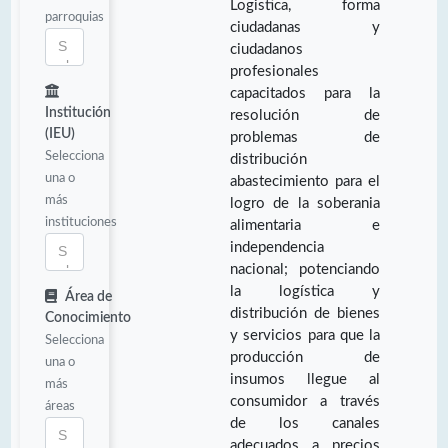
Logistica, forma
parroquias
ciudadanas y
ciudadanos
profesionales
capacitados para la
Institución
resolución de
(IEU)
problemas de
Selecciona
distribución
una o
abastecimiento para el
más
logro de la soberania
instituciones
alimentaria e
independencia
nacional; potenciando
la logística y
Área de
distribución de bienes
Conocimiento
y servicios para que la
Selecciona
producción de
una o
insumos llegue al
más
consumidor a través
áreas
de los canales
adecuados a precios