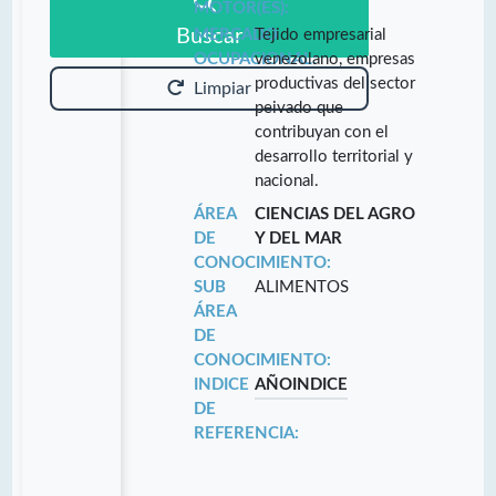
MOTOR(ES):
Buscar
MERCADO
Tejido empresarial
OCUPACIONAL:
venezolano, empresas
productivas del sector
Limpiar
peivado que
contribuyan con el
desarrollo territorial y
nacional.
ÁREA
CIENCIAS DEL AGRO
DE
Y DEL MAR
CONOCIMIENTO:
SUB
ALIMENTOS
ÁREA
DE
CONOCIMIENTO:
INDICE
AÑO
INDICE
DE
REFERENCIA: