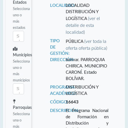
Estados
LOCALIDAD:
LOCALIDAD
Selecciona
DISTRIBUCIÓN Y
uno o
(ver el
LOGÍSTICA
más
detalle de esta
estados
localidad)
TIPO
(ver toda la
PÚBLICA
DE
oferta oferta pública)
GESTIÓN:
Municipios
DIRECCIÓN:
bolívar. PARROQUIA
Selecciona
CHIRICA. MUNICIPIO
uno o
CARONÍ. Estado
más
BOLÍVAR.
municipios
PROGRAMA
DISTRIBUCIÓN Y
ACADÉMICO:
LOGÍSTICA
CÓDIGO:
16643
Parroquias
DESCRIPCIÓN:
El Programa Nacional
Selecciona
de Formación en
una o
Distribución y
más