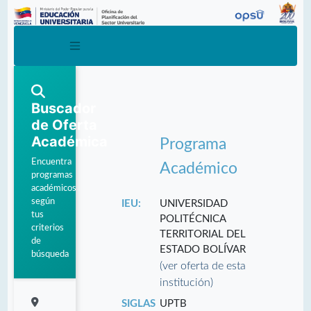
Buscador
de Oferta
Académica
Programa
Encuentra
Académico
programas
académicos
según
IEU:
UNIVERSIDAD
tus
POLITÉCNICA
criterios
TERRITORIAL DEL
de
ESTADO BOLÍVAR
búsqueda
(ver oferta de esta
institución)
SIGLAS
UPTB