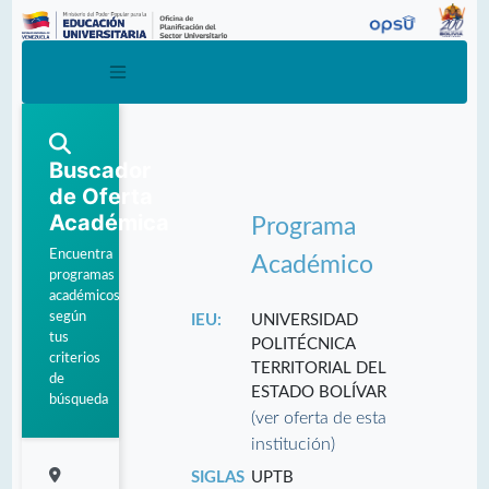
Buscador
de Oferta
Académica
Programa
Encuentra
Académico
programas
académicos
según
IEU:
UNIVERSIDAD
tus
POLITÉCNICA
criterios
TERRITORIAL DEL
de
ESTADO BOLÍVAR
búsqueda
(ver oferta de esta
institución)
SIGLAS
UPTB