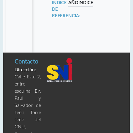
INDICE
AÑO
INDICE
DE
REFERENCIA:
Contacto
Dirección:
Calle Este 2,
entre
esquina Dr.
Paúl y
Salvador de
León, Torre
sede del
CNU,