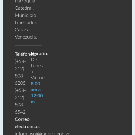
Parroquia
Catedral,
Municipio
Libertador.
Caracas -
Venezuela.
Horario:
Teléfonos:
De
(+58-
Lunes
212)
a
808-
Viernes:
6205
8:00
am a
(+58-
12:00
212)
m
808-
6542
Correo
electrónico:
informasni@mppeu.gob.ve