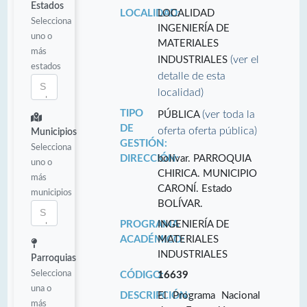
Estados
LOCALIDAD:
LOCALIDAD
Selecciona
INGENIERÍA DE
uno o
MATERIALES
más
(ver el
INDUSTRIALES
estados
detalle de esta
localidad)
TIPO
(ver toda la
PÚBLICA
DE
oferta oferta pública)
Municipios
GESTIÓN:
Selecciona
DIRECCIÓN:
bolívar. PARROQUIA
uno o
CHIRICA. MUNICIPIO
más
CARONÍ. Estado
municipios
BOLÍVAR.
PROGRAMA
INGENIERÍA DE
ACADÉMICO:
MATERIALES
INDUSTRIALES
Parroquias
Selecciona
CÓDIGO:
16639
una o
DESCRIPCIÓN:
El Programa Nacional
más