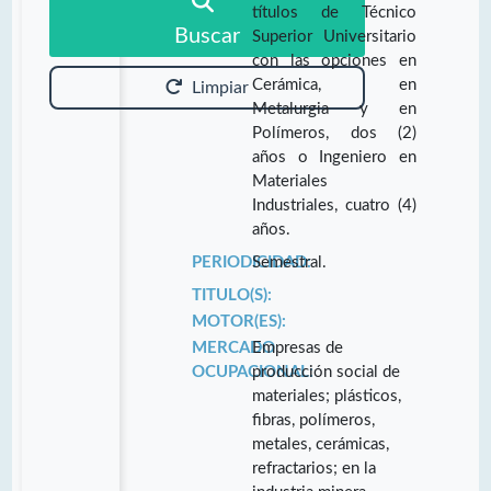
títulos de Técnico
Buscar
Superior Universitario
con las opciones en
Cerámica, en
Limpiar
Metalurgia y en
Polímeros, dos (2)
años o Ingeniero en
Materiales
Industriales, cuatro (4)
años.
PERIODICIDAD:
Semestral.
TITULO(S):
MOTOR(ES):
MERCADO
Empresas de
OCUPACIONAL:
producción social de
materiales; plásticos,
fibras, polímeros,
metales, cerámicas,
refractarios; en la