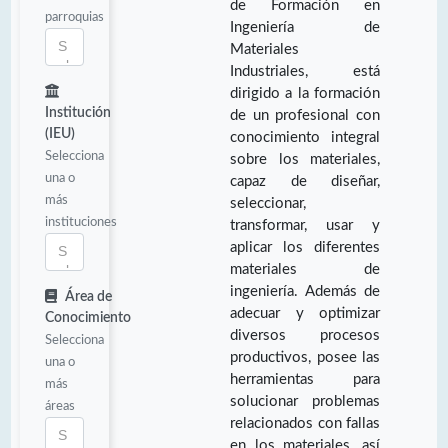
de Formación en
parroquias
Ingeniería de
Materiales
Industriales, está
dirigido a la formación
Institución
de un profesional con
(IEU)
conocimiento integral
Selecciona
sobre los materiales,
una o
capaz de diseñar,
más
seleccionar,
instituciones
transformar, usar y
aplicar los diferentes
materiales de
ingeniería. Además de
Área de
adecuar y optimizar
Conocimiento
diversos procesos
Selecciona
productivos, posee las
una o
herramientas para
más
solucionar problemas
áreas
relacionados con fallas
en los materiales, así