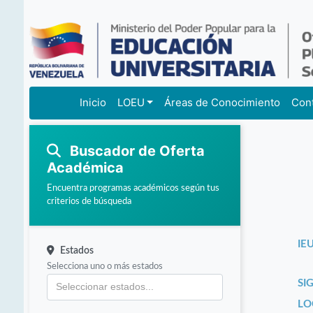
Inicio
LOEU
Áreas de Conocimiento
Con
Buscador de Oferta
Académica
Encuentra programas académicos según tus
criterios de búsqueda
IEU
Estados
Selecciona uno o más estados
SI
LO