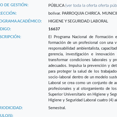
PO DE GESTIÓN:
(ver toda la oferta oferta púb
PÚBLICA
RECCIÓN:
bolívar. PARROQUIA CHIRICA. MUNICI
OGRAMA ACADÉMICO:
HIGIENE Y SEGURIDAD LABORAL
DIGO:
16637
SCRIPCIÓN:
El Programa Nacional de Formación en
formación de un profesional con una vi
responsabilidad ambientalista, capacitad
gerencia, investigación e innovación
transformar condiciones laborales y 
adecuados. Impulsa la prevención y det
para proteger la salud de los trabajad
socio-laboral dentro de un modelo sust
Laboral se crea como un conjunto de ac
profesionales y al otorgamiento de los 
Superior Universitario en Higiene y Segu
Higiene y Seguridad Laboral cuatro (4) a
RIODICIDAD:
Semestral.
ULO(S):