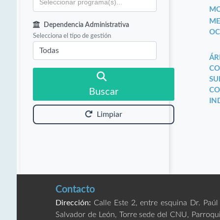
MO
ME
Dependencia Administrativa
OC
Selecciona el tipo de gestión
ÁR
CO
SU
CO
Buscar
IN
Limpiar
Contacto
Dirección:
Calle Este 2, entre esquina Dr. Paúl
Salvador de León, Torre sede del CNU, Parroqu