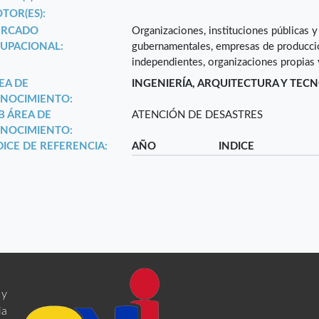
TOR(ES):
RCADO
Organizaciones, instituciones públicas y
UPACIONAL:
gubernamentales, empresas de producció
independientes, organizaciones propia
EA DE
INGENIERÍA, ARQUITECTURA Y TEC
NOCIMIENTO:
B ÁREA DE
ATENCIÓN DE DESASTRES
NOCIMIENTO:
DICE DE REFERENCIA:
AÑO
INDICE
 y
ia