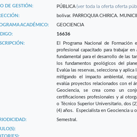
PO DE GESTIÓN:
(ver toda la oferta oferta púb
PÚBLICA
RECCIÓN:
bolívar. PARROQUIA CHIRICA. MUNICI
OGRAMA ACADÉMICO:
GEOCIENCIA
DIGO:
16636
SCRIPCIÓN:
El Programa Nacional de Formación en
profesional capacitado para trabajar en
fundamental para el desarrollo de las ta
los fundamentos geológicos del plane
Evalúa las reservas, selecciona y aplica
mitigando el impacto ambiental, recu
evalúa proyectos relacionados con el á
Geociencia, se crea como un conju
certificaciones profesionales y al otorg
o Técnico Superior Universitario, dos (2
(4) años. Especialista en Geociencia u o
RIODICIDAD:
Semestral.
ULO(S):
TOR(ES):