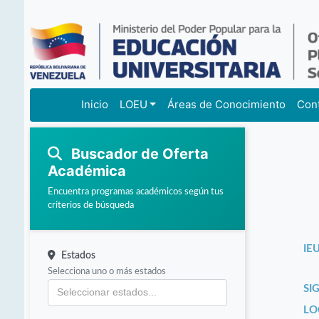
Inicio
LOEU
Áreas de Conocimiento
Con
Buscador de Oferta
Académica
Encuentra programas académicos según tus
criterios de búsqueda
IEU
Estados
Selecciona uno o más estados
SI
LO