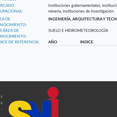
RCADO
Instituciones gubernamentales, institu
UPACIONAL:
minería, instituciones de investigación
EA DE
INGENIERÍA, ARQUITECTURA Y TEC
NOCIMIENTO:
B ÁREA DE
SUELO E HIDROMETEOROLOGÍA
NOCIMIENTO:
DICE DE REFERENCIA:
AÑO
INDICE
 y
ia
 -