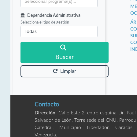
ME
OC
Dependencia Administrativa
Selecciona el tipo de gestión
ÁR
CO
SU
CO
IN
Buscar
Limpiar
Contacto
Dirección:
Calle Este 2, entre esquina Dr. Paúl
Salvador de León, Torre sede del CNU, Parroqu
Catedral, Municipio Libertador. Caracas
Venezuela.