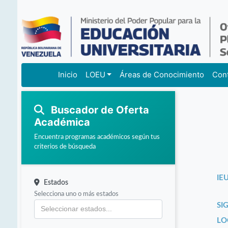
Inicio
LOEU
Áreas de Conocimiento
Con
Buscador de Oferta
Académica
Encuentra programas académicos según tus
criterios de búsqueda
IEU
Estados
Selecciona uno o más estados
SI
LO