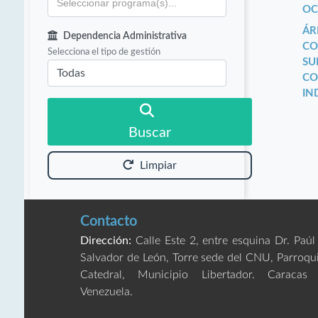
OC
ÁR
Dependencia Administrativa
CO
Selecciona el tipo de gestión
SU
CO
IN
Buscar
Limpiar
Contacto
Dirección:
Calle Este 2, entre esquina Dr. Paúl
Salvador de León, Torre sede del CNU, Parroqu
Catedral, Municipio Libertador. Caracas
Venezuela.