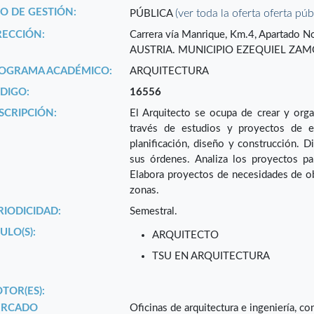
PO DE GESTIÓN:
(ver toda la oferta oferta púb
PÚBLICA
RECCIÓN:
Carrera vía Manrique, Km.4, Apartado
AUSTRIA. MUNICIPIO EZEQUIEL ZAMO
OGRAMA ACADÉMICO:
ARQUITECTURA
DIGO:
16556
SCRIPCIÓN:
El Arquitecto se ocupa de crear y orga
través de estudios y proyectos de ed
planificación, diseño y construcción. D
sus órdenes. Analiza los proyectos pa
Elabora proyectos de necesidades de obr
zonas.
RIODICIDAD:
Semestral.
ULO(S):
ARQUITECTO
TSU EN ARQUITECTURA
TOR(ES):
RCADO
Oficinas de arquitectura e ingeniería, co