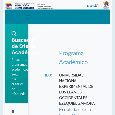
Buscador
de Oferta
Académica
Programa
Encuentra
Académico
programas
académicos
según
IEU:
UNIVERSIDAD
tus
NACIONAL
criterios
EXPERIMENTAL DE
de
LOS LLANOS
búsqueda
OCCIDENTALES
EZEQUIEL ZAMORA
(ver oferta de esta