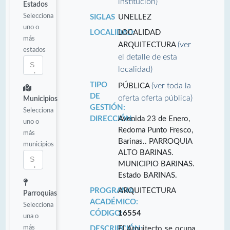
institución)
Estados
Selecciona
SIGLAS
UNELLEZ
uno o
LOCALIDAD:
LOCALIDAD
más
(ver
ARQUITECTURA
estados
el detalle de esta
localidad)
TIPO
(ver toda la
PÚBLICA
DE
oferta oferta pública)
Municipios
GESTIÓN:
Selecciona
DIRECCIÓN:
Avenida 23 de Enero,
uno o
Redoma Punto Fresco,
más
Barinas.. PARROQUIA
municipios
ALTO BARINAS.
MUNICIPIO BARINAS.
Estado BARINAS.
PROGRAMA
ARQUITECTURA
Parroquias
ACADÉMICO:
Selecciona
CÓDIGO:
16554
una o
más
DESCRIPCIÓN:
El Arquitecto se ocupa