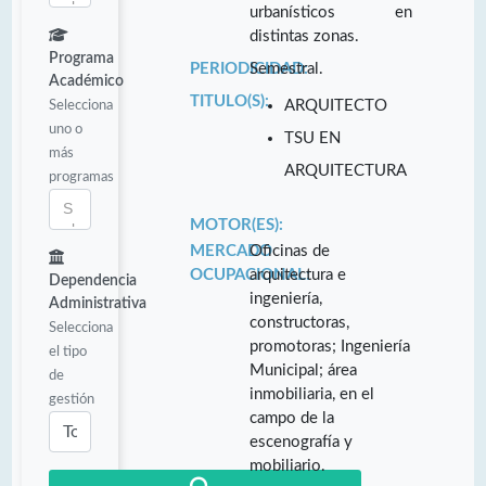
urbanísticos en
distintas zonas.
Programa
PERIODICIDAD:
Semestral.
Académico
TITULO(S):
Selecciona
ARQUITECTO
uno o
TSU EN
más
ARQUITECTURA
programas
MOTOR(ES):
MERCADO
Oficinas de
OCUPACIONAL:
arquitectura e
Dependencia
ingeniería,
Administrativa
constructoras,
Selecciona
promotoras; Ingeniería
el tipo
Municipal; área
de
inmobiliaria, en el
gestión
campo de la
escenografía y
mobiliario.