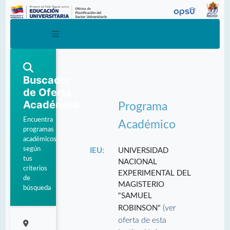
Buscador
de Oferta
Académica
Programa
Encuentra
Académico
programas
académicos
según
IEU:
UNIVERSIDAD
tus
NACIONAL
criterios
EXPERIMENTAL DEL
de
MAGISTERIO
búsqueda
"SAMUEL
(ver
ROBINSON"
oferta de esta