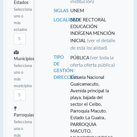
institución)
Estados
Selecciona
SIGLAS
UNEM
uno o
LOCALIDAD:
SEDE RECTORAL
más
EDUCACIÓN
estados
INDÍGENA MENCIÓN
(ver el detalle
INICIAL
de esta localidad)
TIPO
(ver toda la
PÚBLICA
Municipios
DE
oferta oferta pública)
Selecciona
GESTIÓN:
uno o
DIRECCIÓN:
Escuela Nacional
más
Guaicamacuto,
municipios
Avenida principal la
playa, bajada del
sector el Ceibo,
Parroquia Macuto.
Parroquias
Estado La Guaira..
Selecciona
PARROQUIA
una o
MACUTO.
más