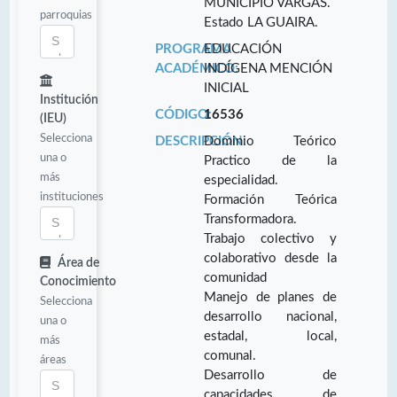
MUNICIPIO VARGAS.
parroquias
Estado LA GUAIRA.
PROGRAMA
EDUCACIÓN
ACADÉMICO:
INDÍGENA MENCIÓN
INICIAL
Institución
CÓDIGO:
16536
(IEU)
Selecciona
DESCRIPCIÓN:
Dominio Teórico
una o
Practico de la
más
especialidad.
instituciones
Formación Teórica
Transformadora.
Trabajo colectivo y
colaborativo desde la
Área de
comunidad
Conocimiento
Manejo de planes de
Selecciona
desarrollo nacional,
una o
estadal, local,
más
comunal.
áreas
Desarrollo de
capacidades de