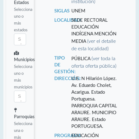
institución)
Estados
Selecciona
SIGLAS
UNEM
uno o
LOCALIDAD:
SEDE RECTORAL
más
EDUCACIÓN
estados
INDÍGENA MENCIÓN
(ver el detalle
MEDIA
de esta localidad)
TIPO
(ver toda la
PÚBLICA
Municipios
DE
oferta oferta pública)
Selecciona
GESTIÓN:
uno o
DIRECCIÓN:
U.E. N Hilarión López.
más
Av. Eduardo Cholet,
municipios
Acarigua. Estado
Portuguesa.
PARROQUIA CAPITAL
ARAURE. MUNICIPIO
Parroquias
ARAURE. Estado
Selecciona
PORTUGUESA.
una o
PROGRAMA
EDUCACIÓN
más