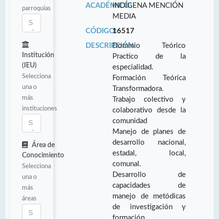
ACADÉMICO:
INDÍGENA MENCIÓN
parroquias
MEDIA
CÓDIGO:
16517
DESCRIPCIÓN:
Dominio Teórico
Institución
Practico de la
(IEU)
especialidad.
Selecciona
Formación Teórica
una o
Transformadora.
más
Trabajo colectivo y
instituciones
colaborativo desde la
comunidad
Manejo de planes de
desarrollo nacional,
Área de
estadal, local,
Conocimiento
comunal.
Selecciona
Desarrollo de
una o
capacidades de
más
manejo de metódicas
áreas
de investigación y
formación.