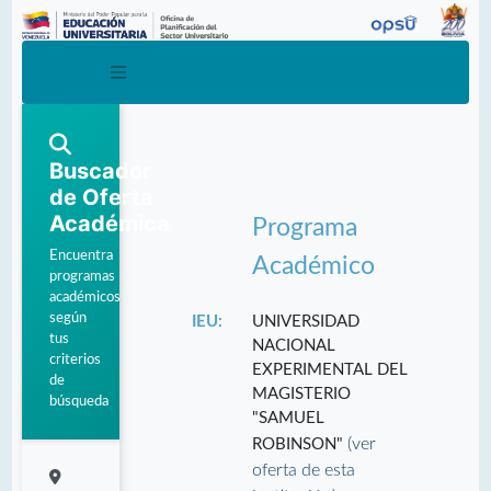
Buscador
de Oferta
Académica
Programa
Encuentra
Académico
programas
académicos
según
IEU:
UNIVERSIDAD
tus
NACIONAL
criterios
EXPERIMENTAL DEL
de
MAGISTERIO
búsqueda
"SAMUEL
(ver
ROBINSON"
oferta de esta