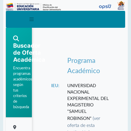
Buscador
de Oferta
Académica
Programa
Encuentra
Académico
programas
académicos
según
IEU:
UNIVERSIDAD
tus
NACIONAL
criterios
EXPERIMENTAL DEL
de
MAGISTERIO
búsqueda
"SAMUEL
(ver
ROBINSON"
oferta de esta