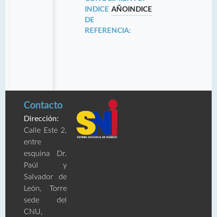
INDICE
AÑO
INDICE
DE
REFERENCIA:
Contacto
Dirección:
Calle Este 2,
entre
esquina Dr.
Paúl y
Salvador de
León, Torre
sede del
CNU,