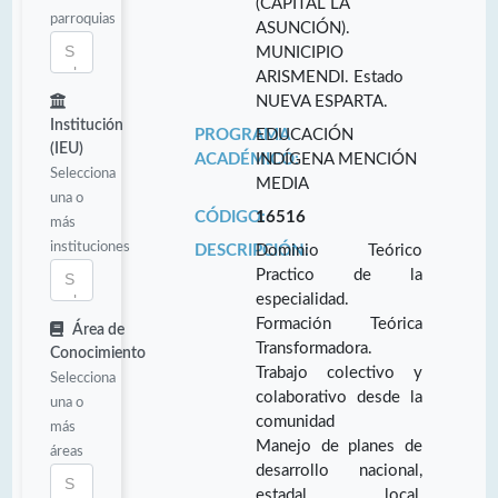
(CAPITAL LA
parroquias
ASUNCIÓN).
MUNICIPIO
ARISMENDI. Estado
NUEVA ESPARTA.
Institución
PROGRAMA
EDUCACIÓN
(IEU)
ACADÉMICO:
INDÍGENA MENCIÓN
Selecciona
MEDIA
una o
CÓDIGO:
16516
más
instituciones
DESCRIPCIÓN:
Dominio Teórico
Practico de la
especialidad.
Formación Teórica
Área de
Transformadora.
Conocimiento
Trabajo colectivo y
Selecciona
colaborativo desde la
una o
comunidad
más
Manejo de planes de
áreas
desarrollo nacional,
estadal, local,