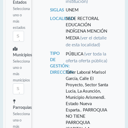
institución)
Estados
Selecciona
SIGLAS
UNEM
uno o
LOCALIDAD:
SEDE RECTORAL
más
EDUCACIÓN
estados
INDÍGENA MENCIÓN
(ver el detalle
MEDIA
de esta localidad)
TIPO
(ver toda la
PÚBLICA
Municipios
DE
oferta oferta pública)
Selecciona
GESTIÓN:
uno o
DIRECCIÓN:
Taller Laboral Marisol
más
García, Calle El
municipios
Proyecto, Sector Santa
Lucia, La Asunción,
Municipio Arismendi.
Estado Nueva
Parroquias
Esparta.. PARROQUIA
Selecciona
NO TIENE
una o
PARROQUIA
más